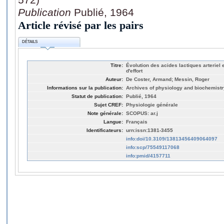
Publication
Publié, 1964
Article révisé par les pairs
DÉTAILS
Titre:
Évolution des acides lactiques arteriel
d'effort
Auteur:
De Coster, Armand; Messin, Roger
Informations sur la publication:
Archives of physiology and biochemistry
Statut de publication:
Publié, 1964
Sujet CREF:
Physiologie générale
Note générale:
SCOPUS: ar.j
Langue:
Français
Identificateurs:
urn:issn:1381-3455
info:doi/10.3109/13813456409064097
info:scp/75549117068
info:pmid/4157711