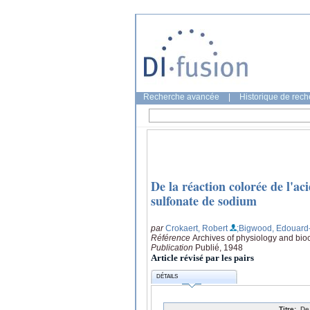
Recherche avancée
|
Historique de rec
De la réaction colorée de l'a
sulfonate de sodium
par
Crokaert, Robert
;Bigwood, Edouard
Référence
Archives of physiology and bio
Publication
Publié, 1948
Article révisé par les pairs
DÉTAILS
Titre:
De