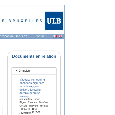
propos de DI-fusion
|
Contact
|
Documents en relation
DI-fusion
Vascular remodeling
enhances high-flow
muscle oxygen
delivery following
aerobic exercise
training
par Maufroy, Emilie ,
Rigaut, Clément , Maufroy,
Coralie , Baeyens, Nicolas
, Deboeck, Gaël
2026-07
Publication