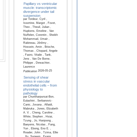
Papillary vs ventricular
muscle: transcriptomic
divergence under tail
suspension
par Tordeur, Cyril ,
Issertine, Margot , Fovet,
Theo , Theuil, Julian ,
Hupkens, Emeline , Van
Nuffelen, Corentin , Sheikh
Mohammad, Umair ,
Rabineau, Jérémy ,
Hossein, Amin , Brioche,
Thomas , Chopard, Angele
, Faoro, Vitalie , Tank,
Jens , Van De Borne,
Philippe , Dewachter,
Laurence
2026-05-25
Publication
Sensing of shear
stress in vascular
endothelial cells – from
physiology to
pathology
par Chuntharpursat-Bon,
Eulashini , Serbanovic-
Canic, Jovana , Alfaidi,
Mabruka , Jones, Elizabeth
A. V. , Cheng, Caroline ,
White, Stephen , Hsiai,
Tzung , Jo, Hanjoong ,
Baeyens, Nicolas , Fang,
Yun , Ebong, Eno E. ,
Reader, John , Tzima, Ellie
, Xu, Suowen , Evans,