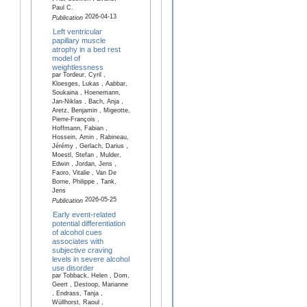
Paul C.
2026-04-13
Publication
Left ventricular
papillary muscle
atrophy in a bed rest
model of
weightlessness
par Tordeur, Cyril ,
Kloesges, Lukas , Aabbar,
Soukaina , Hoenemann,
Jan-Niklas , Bach, Anja ,
Aretz, Benjamin , Migeotte,
Pierre-François ,
Hoffmann, Fabian ,
Hossein, Amin , Rabineau,
Jérémy , Gerlach, Darius ,
Moestl, Stefan , Mulder,
Edwin , Jordan, Jens ,
Faoro, Vitalie , Van De
Borne, Philippe , Tank,
Jens
2026-05-25
Publication
Early event-related
potential differentiation
of alcohol cues
associates with
subjective craving
levels in severe alcohol
use disorder
par Tobback, Helen , Dom,
Geert , Destoop, Marianne
, Endrass, Tanja ,
Wüllhorst, Raoul ,