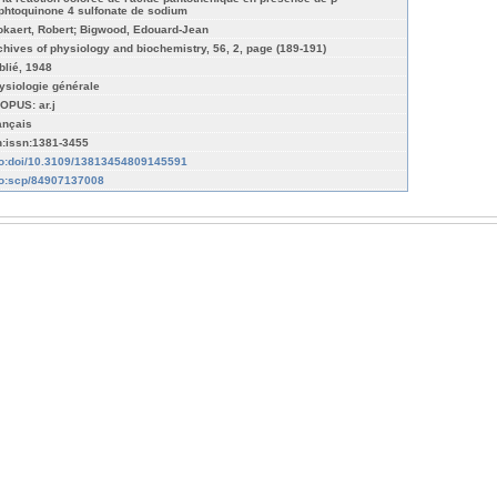
phtoquinone 4 sulfonate de sodium
okaert, Robert; Bigwood, Edouard-Jean
chives of physiology and biochemistry, 56, 2, page (189-191)
blié, 1948
ysiologie générale
OPUS: ar.j
ançais
n:issn:1381-3455
fo:doi/10.3109/13813454809145591
fo:scp/84907137008