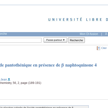
herche
Mon DI-fusion
|
À 
Passe-partout
Citer
cide pantothénique en présence de β naphtoquinone 4
-Jean
chemistry, 56, 2, page (189-191)
 la réaction colorée de l'acide pantothénique en présence de β