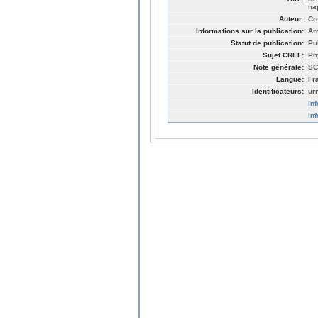
na
Auteur:
Cr
Informations sur la publication:
Ar
Statut de publication:
Pu
Sujet CREF:
Ph
Note générale:
SC
Langue:
Fr
Identificateurs:
ur
in
in