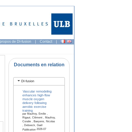
propos de DI-fusion
|
Contact
|
Documents en relation
DI-fusion
Vascular remodeling
enhances high-flow
muscle oxygen
delivery following
aerobic exercise
training
par Maufroy, Emilie ,
Rigaut, Clément , Maufroy,
Coralie , Baeyens, Nicolas
, Deboeck, Gaël
2026-07
Publication