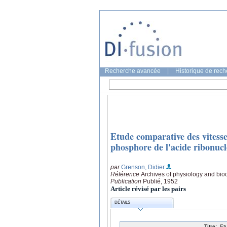
Recherche avancée
|
Historique de rec
Etude comparative des vitesse
phosphore de l'acide ribonuc
par
Grenson, Didier
Référence
Archives of physiology and bio
Publication
Publié, 1952
Article révisé par les pairs
DÉTAILS
Titre:
Et