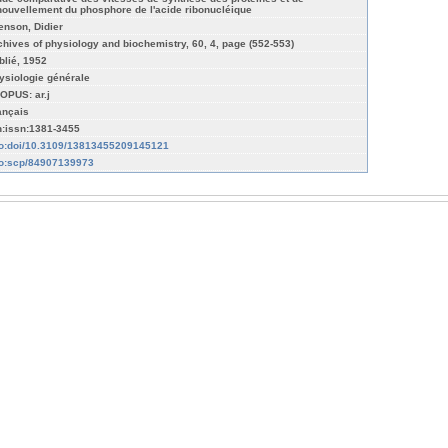
nouvellement du phosphore de l'acide ribonucléique
enson, Didier
chives of physiology and biochemistry, 60, 4, page (552-553)
blié, 1952
ysiologie générale
OPUS: ar.j
ançais
n:issn:1381-3455
fo:doi/10.3109/13813455209145121
fo:scp/84907139973