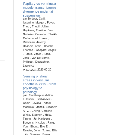
Papillary vs ventricular
muscle: transcriptomic
divergence under tail
suspension
par Tordeur, Cyril ,
Issertine, Margot , Fovet,
Theo , Theuil, Julian ,
Hupkens, Emeline , Van
Nuffelen, Corentin , Sheikh
Mohammad, Umair ,
Rabineau, Jérémy ,
Hossein, Amin , Brioche,
Thomas , Chopard, Angele
, Faoro, Vitalie , Tank,
Jens , Van De Borne,
Philippe , Dewachter,
Laurence
2026-05-25
Publication
Sensing of shear
stress in vascular
endothelial cells – from
physiology to
pathology
par Chuntharpursat-Bon,
Eulashini , Serbanovic-
Canic, Jovana , Alfaidi,
Mabruka , Jones, Elizabeth
A. V. , Cheng, Caroline ,
White, Stephen , Hsiai,
Tzung , Jo, Hanjoong ,
Baeyens, Nicolas , Fang,
Yun , Ebong, Eno E. ,
Reader, John , Tzima, Ellie
, Xu, Suowen , Evans,