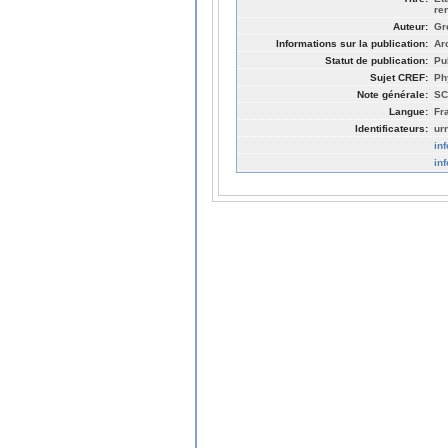
re
Auteur:
Gr
Informations sur la publication:
Ar
Statut de publication:
Pu
Sujet CREF:
Ph
Note générale:
SC
Langue:
Fr
Identificateurs:
ur
in
in