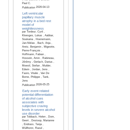
Paul C.
2026-04-13
Publication
Left ventricular
papillary muscle
atrophy in a bed rest
model of
weightlessness
par Tordeur, Cyril ,
Kloesges, Lukas , Aabbar,
Soukaina , Hoenemann,
Jan-Niklas , Bach, Anja ,
Aretz, Benjamin , Migeotte,
Pierre-François ,
Hoffmann, Fabian ,
Hossein, Amin , Rabineau,
Jérémy , Gerlach, Darius ,
Moestl, Stefan , Mulder,
Edwin , Jordan, Jens ,
Faoro, Vitalie , Van De
Borne, Philippe , Tank,
Jens
2026-05-25
Publication
Early event-related
potential differentiation
of alcohol cues
associates with
subjective craving
levels in severe alcohol
use disorder
par Tobback, Helen , Dom,
Geert , Destoop, Marianne
, Endrass, Tanja ,
Wüllhorst, Raoul ,