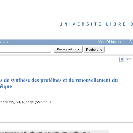
herche
Mon DI-fusion
|
À 
Passe-partout
Citer
s de synthèse des protéines et de renouvellement du
léique
chemistry, 60, 4, page (552-553)
ude comparative des vitesses de synthèse des protéines et de