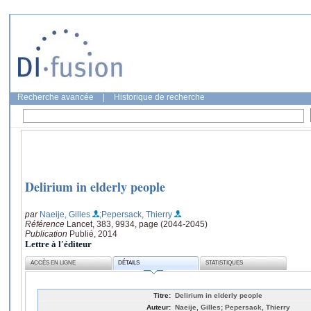
Recherche avancée
|
Historique de recherche
Delirium in elderly people
par
Naeije, Gilles
;Pepersack, Thierry
Référence
Lancet, 383, 9934, page (2044-2045)
Publication
Publié, 2014
Lettre à l'éditeur
ACCÈS EN LIGNE
DÉTAILS
STATISTIQUES
Titre:
Delirium in elderly people
Auteur:
Naeije, Gilles; Pepersack, Thierry