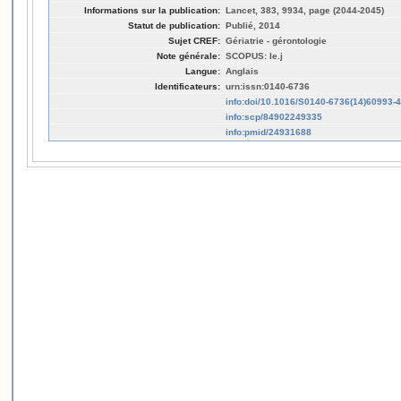
Informations sur la publication:
Lancet, 383, 9934, page (2044-2045)
Statut de publication:
Publié, 2014
Sujet CREF:
Gériatrie - gérontologie
Note générale:
SCOPUS: le.j
Langue:
Anglais
Identificateurs:
urn:issn:0140-6736
info:doi/10.1016/S0140-6736(14)60993-4
info:scp/84902249335
info:pmid/24931688