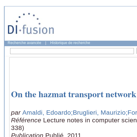
Recherche avancée
|
Historique de recherche
On the hazmat transport network
par
Amaldi, Edoardo
;Bruglieri, Maurizio
;Fo
Référence
Lecture notes in computer scie
338)
Publication
Publié, 2011