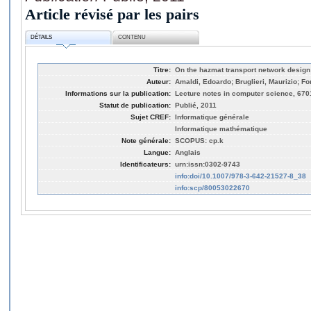
Article révisé par les pairs
DÉTAILS
CONTENU
Titre:
On the hazmat transport network desig
Auteur:
Amaldi, Edoardo; Bruglieri, Maurizio; Fo
Informations sur la publication:
Lecture notes in computer science, 670
Statut de publication:
Publié, 2011
Sujet CREF:
Informatique générale
Informatique mathématique
Note générale:
SCOPUS: cp.k
Langue:
Anglais
Identificateurs:
urn:issn:0302-9743
info:doi/10.1007/978-3-642-21527-8_38
info:scp/80053022670