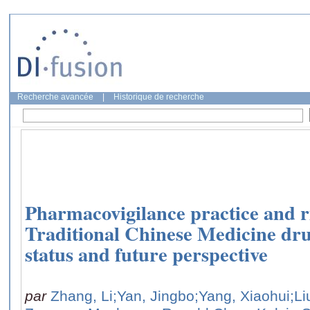
Recherche avancée
|
Historique de recherche
Pharmacovigilance practice and ri
Traditional Chinese Medicine dr
status and future perspective
par
Zhang, Li
;Yan, Jingbo
;Yang, Xiaohui
;Li