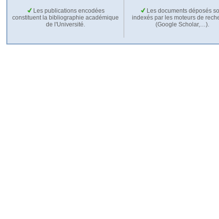
Les publications encodées
Les documents déposés so
constituent la bibliographie académique
indexés par les moteurs de rech
de l'Université.
(Google Scholar,…).