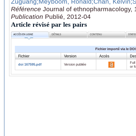
Zuguang
;Meyboom, Ronald
;Chan, Kelvin
;
Référence
Journal of ethnopharmacology, 
Publication
Publié, 2012-04
Article révisé par les pairs
ACCÈS EN LIGNE
DÉTAILS
CONTENU
STATI
Fichier importé via le DOI
Fichier
Version
Accès
Des
Full
doi 167595.pdf
Version publiée
or f