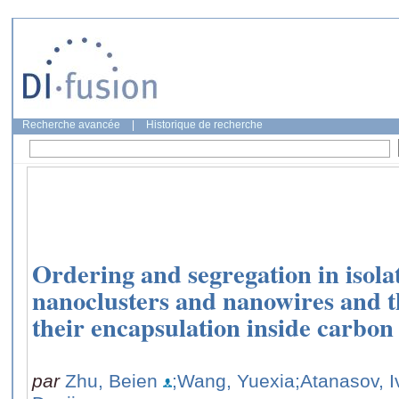
Recherche avancée
|
Historique de recherche
Ordering and segregation in isol
nanoclusters and nanowires and t
their encapsulation inside carbo
par
Zhu, Beien
;Wang, Yuexia
;Atanasov, I