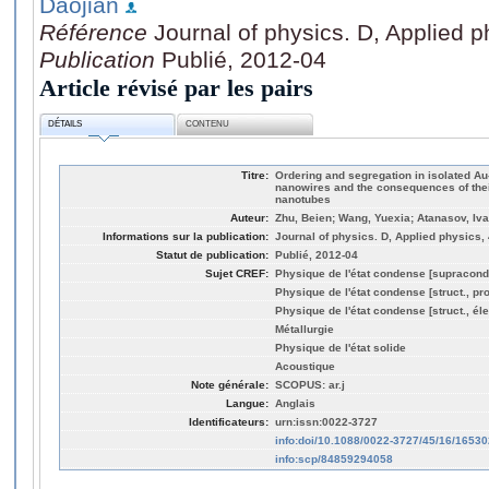
Daojian
Référence
Journal of physics. D, Applied 
Publication
Publié, 2012-04
Article révisé par les pairs
DÉTAILS
CONTENU
Titre:
Ordering and segregation in isolated A
nanowires and the consequences of thei
nanotubes
Auteur:
Zhu, Beien; Wang, Yuexia; Atanasov, Iva
Informations sur la publication:
Journal of physics. D, Applied physics,
Statut de publication:
Publié, 2012-04
Sujet CREF:
Physique de l'état condense [supracond
Physique de l'état condense [struct., pro
Physique de l'état condense [struct., éle
Métallurgie
Physique de l'état solide
Acoustique
Note générale:
SCOPUS: ar.j
Langue:
Anglais
Identificateurs:
urn:issn:0022-3727
info:doi/10.1088/0022-3727/45/16/16530
info:scp/84859294058