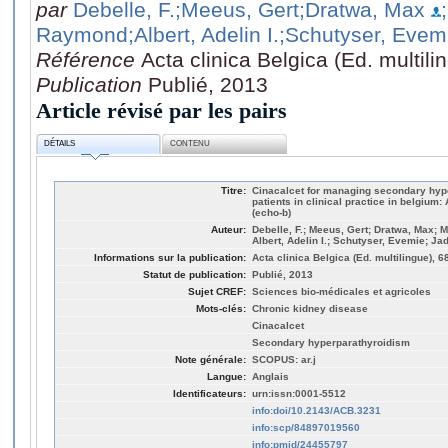
par
Debelle, F.
;Meeus, Gert
;Dratwa, Max
Raymond
;Albert, Adelin I.
;Schutyser, Evem
Référence
Acta clinica Belgica (Ed. multil
Publication
Publié, 2013
Article révisé par les pairs
DÉTAILS
CONTENU
Titre:
Cinacalcet for managing secondary hype
patients in clinical practice in belgium
(echo-b)
Auteur:
Debelle, F.; Meeus, Gert; Dratwa, Max; 
Albert, Adelin I.; Schutyser, Evemie; Ja
Informations sur la publication:
Acta clinica Belgica (Ed. multilingue), 6
Statut de publication:
Publié, 2013
Sujet CREF:
Sciences bio-médicales et agricoles
Mots-clés:
Chronic kidney disease
Cinacalcet
Secondary hyperparathyroidism
Note générale:
SCOPUS: ar.j
Langue:
Anglais
Identificateurs:
urn:issn:0001-5512
info:doi/10.2143/ACB.3231
info:scp/84897019560
info:pmid/24455797