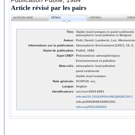
Article révisé par les pairs
ACCÈS EN LIGNE
DÉTAILS
CONTENU
STATI
Titre:
Stable lead isotopes in pond sediments 
atmospheric lead pollution in Belgium
Auteur:
Petit, Daniel; Lamberts, Luc; Mennessie
Informations sur la publication:
Atmospheric Environment (1967), 18, 6,
Statut de publication:
Publié, 1984
Sujet CREF:
Phénomènes atmosphériques
Environnement et pollution
Mots-clés:
atmospheric lead pollution
pond sediments
Stable lead isotopes
Note générale:
SCOPUS: ar.j
Langue:
Anglais
Identificateurs:
urn:issn:0004-6981
info:doi/10.1016/0004-6981(84)90150-1
info:pii/0004698184901501
info:scp/0021282923