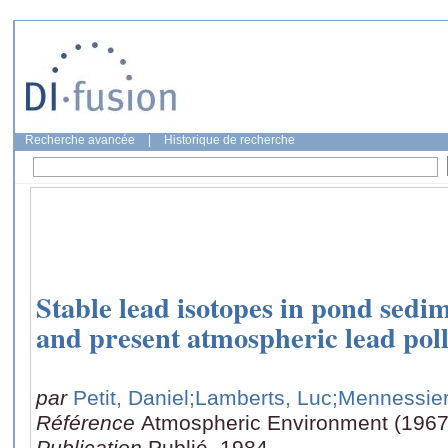
Recherche avancée
|
Historique de recherche
Stable lead isotopes in pond sedim
and present atmospheric lead pol
par
Petit, Daniel
;Lamberts, Luc
;Mennessier
Référence
Atmospheric Environment (1967)
Publication
Publié, 1984