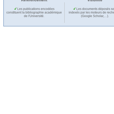
Référencement
Visibilité
Les publications encodées
Les documents déposés so
constituent la bibliographie académique
indexés par les moteurs de rech
de l'Université.
(Google Scholar,…).