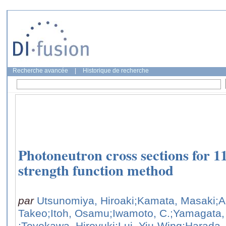
Recherche avancée
|
Historique de recherche
Photoneutron cross sections for 1
strength function method
par
Utsunomiya, Hiroaki
;Kamata, Masaki
;A
Takeo
;Itoh, Osamu
;Iwamoto, C.
;Yamagata,
;Toyokawa, Hiroyuki
;Lui, Yiu-Wing
;Harada,