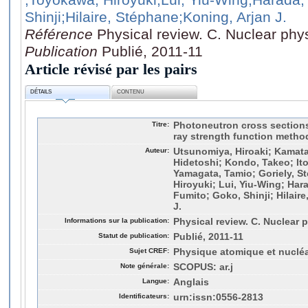
Shinji
;Hilaire, Stéphane
;Koning, Arjan J.
Référence
Physical review. C. Nuclear phy
Publication
Publié, 2011-11
Article révisé par les pairs
DÉTAILS
CONTENU
Titre:
Photoneutron cross sections
ray strength function metho
Auteur:
Utsunomiya, Hiroaki; Kamata
Hidetoshi; Kondo, Takeo; It
Yamagata, Tamio; Goriely, 
Hiroyuki; Lui, Yiu-Wing; Hara
Fumito; Goko, Shinji; Hilair
J.
Informations sur la publication:
Physical review. C. Nuclear p
Statut de publication:
Publié, 2011-11
Sujet CREF:
Physique atomique et nucléa
Note générale:
SCOPUS: ar.j
Langue:
Anglais
Identificateurs:
urn:issn:0556-2813