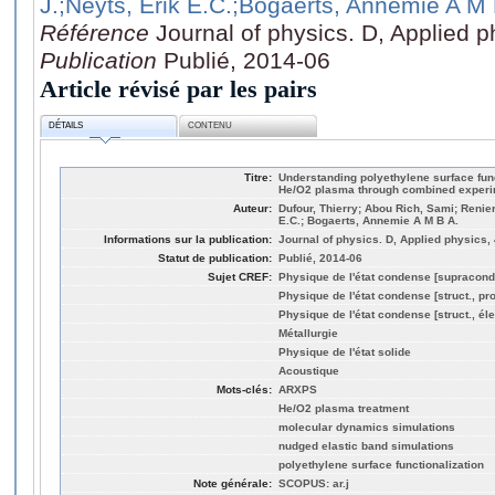
J.
;Neyts, Erik E.C.
;Bogaerts, Annemie A M 
Référence
Journal of physics. D, Applied 
Publication
Publié, 2014-06
Article révisé par les pairs
DÉTAILS
CONTENU
Titre:
Understanding polyethylene surface fun
He/O2 plasma through combined experi
Auteur:
Dufour, Thierry; Abou Rich, Sami; Renier
E.C.; Bogaerts, Annemie A M B A.
Informations sur la publication:
Journal of physics. D, Applied physics,
Statut de publication:
Publié, 2014-06
Sujet CREF:
Physique de l'état condense [supracond
Physique de l'état condense [struct., pro
Physique de l'état condense [struct., éle
Métallurgie
Physique de l'état solide
Acoustique
Mots-clés:
ARXPS
He/O2 plasma treatment
molecular dynamics simulations
nudged elastic band simulations
polyethylene surface functionalization
Note générale:
SCOPUS: ar.j