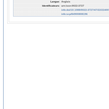
Langue:
Anglais
Identificateurs:
urn:issn:0022-3727
info:doi/10.1088/0022-3727/47/22/22400
info:scp/84900808196