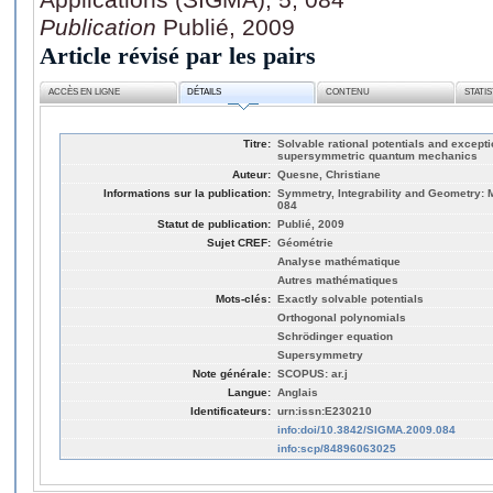
Publication
Publié, 2009
Article révisé par les pairs
ACCÈS EN LIGNE
DÉTAILS
CONTENU
STATI
Titre:
Solvable rational potentials and except
supersymmetric quantum mechanics
Auteur:
Quesne, Christiane
Informations sur la publication:
Symmetry, Integrability and Geometry: 
084
Statut de publication:
Publié, 2009
Sujet CREF:
Géométrie
Analyse mathématique
Autres mathématiques
Mots-clés:
Exactly solvable potentials
Orthogonal polynomials
Schrödinger equation
Supersymmetry
Note générale:
SCOPUS: ar.j
Langue:
Anglais
Identificateurs:
urn:issn:E230210
info:doi/10.3842/SIGMA.2009.084
info:scp/84896063025