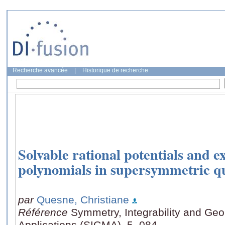
Recherche avancée
|
Historique de recherche
Solvable rational potentials and e
polynomials in supersymmetric 
par
Quesne, Christiane
Référence
Symmetry, Integrability and Ge
Applications (SIGMA), 5, 084