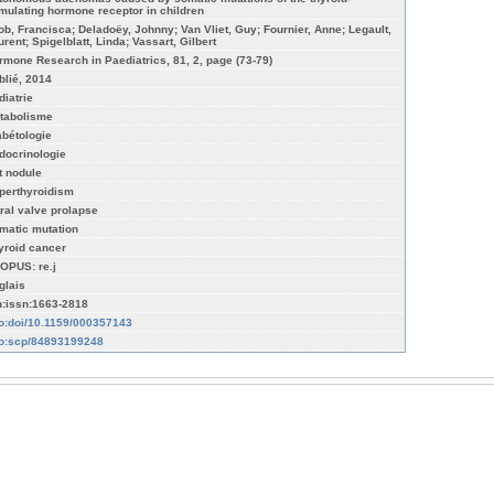
imulating hormone receptor in children
ob, Francisca; Deladoëy, Johnny; Van Vliet, Guy; Fournier, Anne; Legault,
rent; Spigelblatt, Linda; Vassart, Gilbert
rmone Research in Paediatrics, 81, 2, page (73-79)
blié, 2014
diatrie
tabolisme
abétologie
docrinologie
t nodule
perthyroidism
tral valve prolapse
matic mutation
yroid cancer
OPUS: re.j
glais
n:issn:1663-2818
fo:doi/10.1159/000357143
fo:scp/84893199248