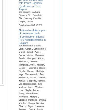
with Peutz-Jeghers
Syndrome: a Case
Report
par Bogaert, Barbara ,
Dierieck, V. , Capelluto,
Elie , Verocq, Camille ,
Lingier, Pierre
2026-06-04
Publication
National real-life impact
of prevention with
nirsevimab on infants’
RSV hospitalizations in
Belgium
par Blumental, Sophie ,
Lajot, Adrien , Vandromme,
Mathil , Lafort, Yves ,
Dockx, Yinthe , Denayer,
Sarah , Wampers, Alicia ,
Nebbioso, Andrea ,
Tilmanne, Anne , Mignon,
Céline , Tuerlinckx, David ,
Rigolle, Hanne , Matthijs,
Inge , Vandersnickt, Jan ,
Hellinckx, Johan , Dewulf,
Jonas , Coppens, Katrien ,
Van Hoorenbeeck, Kim ,
Vanlede, Koen , Winters,
Lore , Seyler, Lucie ,
Parsy, Marie-Pierre ,
Reynders, Marijke ,
Balcaen, Mathilde , Urbina,
Montse , Dauby, Nicolas ,
Chatzis, Olga , Naesens,
Reinout , Dorval, Sarah ,