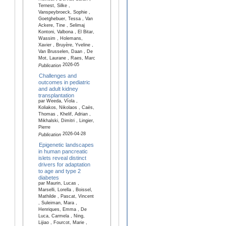
Ternest, Silke ,
Vanspeybroeck, Sophie ,
Goetghebuer, Tessa , Van
Ackere, Tine , Selimaj
Kontoni, Valbona , El Bitar,
Wassim , Holemans,
Xavier , Bruyère, Yveline ,
Van Brusselen, Daan , De
Mot, Laurane , Raes, Marc
2026-05
Publication
Challenges and
outcomes in pediatric
and adult kidney
transplantation
par Weeda, Víola ,
Koliakos, Nikolaos , Caës,
Thomas , Khelif, Adrian ,
Mikhalski, Dimitri , Lingier,
Pierre
2026-04-28
Publication
Epigenetic landscapes
in human pancreatic
islets reveal distinct
drivers for adaptation
to age and type 2
diabetes
par Maurin, Lucas ,
Marselli, Lorella , Boissel,
Mathilde , Pascat, Vincent
, Suleiman, Mara ,
Henriques, Emma , De
Luca, Carmela , Ning,
Lijiao , Fourcot, Marie ,