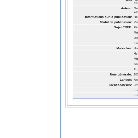
st
Auteur:
Gr
Lau
Informations sur la publication:
Ho
Statut de publication:
Pu
Sujet CREF:
Pé
Mé
Di
En
Mots-clés:
Ho
Hy
Mi
So
Th
Note générale:
SC
Langue:
An
Identificateurs:
ur
in
in