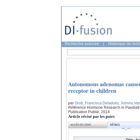
Recherche avancée
|
Historique de rec
Autonomous adenomas caused 
receptor in children
par
Grob, Francisca
;Deladoëy, Johnny
;Van
Référence
Hormone Research in Paediatric
Publication
Publié, 2014
Article révisé par les pairs
ACCÈS EN LIGNE
DÉTAILS
Titre:
Au