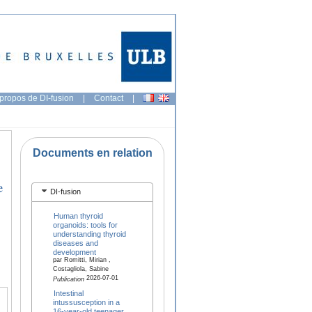
propos de DI-fusion
|
Contact
|
Documents en relation
e
DI-fusion
Human thyroid
organoids: tools for
understanding thyroid
diseases and
development
par Romitti, Mirian ,
Costagliola, Sabine
2026-07-01
Publication
Intestinal
intussusception in a
16-year-old teenager