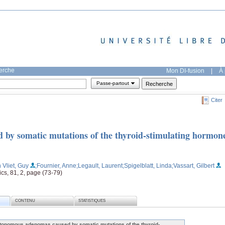
herche
Mon DI-fusion
|
À 
Passe-partout
Citer
by somatic mutations of the thyroid-stimulating hormon
 Vliet, Guy
;Fournier, Anne
;Legault, Laurent
;Spigelblatt, Linda
;Vassart, Gilbert
s, 81, 2, page (73-79)
CONTENU
STATISTIQUES
tonomous adenomas caused by somatic mutations of the thyroid-