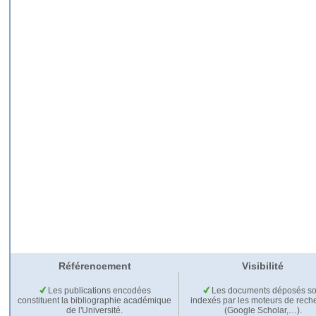
Référencement
Visibilité
Les publications encodées
Les documents déposés so
constituent la bibliographie académique
indexés par les moteurs de rech
de l'Université.
(Google Scholar,…).