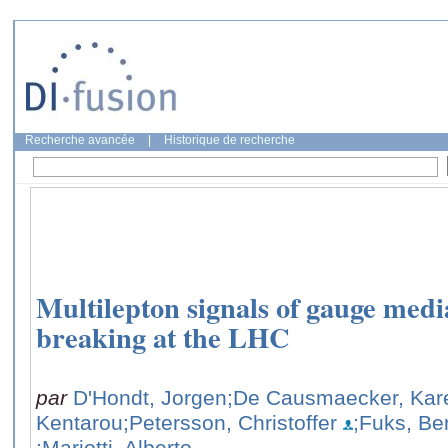
Recherche avancée
|
Historique de recherche
Multilepton signals of gauge me
breaking at the LHC
par
D'Hondt, Jorgen
;De Causmaecker, Kar
Kentarou
;Petersson, Christoffer
;Fuks, Be
;Mariotti, Alberto