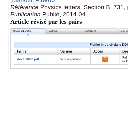
Référence
Physics letters. Section B, 731,
Publication
Publié, 2014-04
Article révisé par les pairs
ACCÈS EN LIGNE
DÉTAILS
CONTENU
STATI
Fichier importé via le DOI
Fichier
Version
Accès
Des
Full
doi 166800.pdf
Version publiée
or f