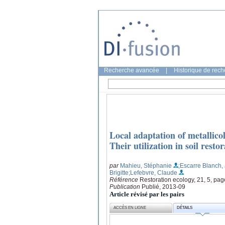
Recherche avancée
|
Historique de rec
Local adaptation of metallico
Their utilization in soil resto
par
Mahieu, Stéphanie
;Escarre Blanch,
Brigitte
;Lefebvre, Claude
Référence
Restoration ecology, 21, 5, pa
Publication
Publié, 2013-09
Article révisé par les pairs
ACCÈS EN LIGNE
DÉTAILS