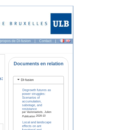
propos de DI-fusion
|
Contact
|
Documents en relation
s:
DI-fusion
Degrowth futures as
power struggles:
Scenarios of
accumulation,
sabotage, and
resistance
par Vastenaekels, Julien
2026-10
Publication
Local and landscape
effects on ant
functional and