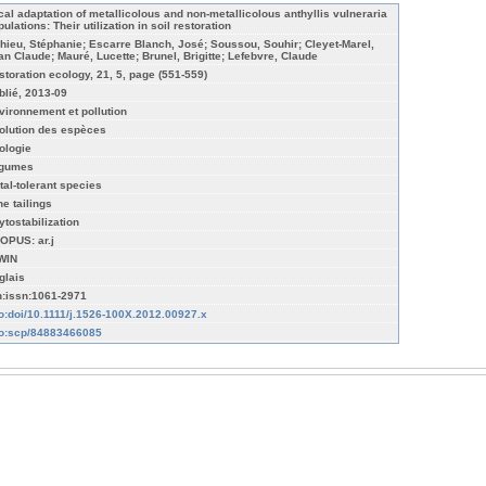
cal adaptation of metallicolous and non-metallicolous anthyllis vulneraria
ulations: Their utilization in soil restoration
hieu, Stéphanie; Escarre Blanch, José; Soussou, Souhir; Cleyet-Marel,
an Claude; Mauré, Lucette; Brunel, Brigitte; Lefebvre, Claude
storation ecology, 21, 5, page (551-559)
blié, 2013-09
vironnement et pollution
olution des espèces
ologie
gumes
tal-tolerant species
ne tailings
ytostabilization
OPUS: ar.j
WIN
glais
n:issn:1061-2971
fo:doi/10.1111/j.1526-100X.2012.00927.x
fo:scp/84883466085