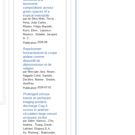
taxonomic
compositions across
green spaces of a
tropical metropolis
par da Silva Melo, Tercio ,
Pena, João Carlos ,
Ribeiro, Felipe Martello ,
Koch, Elmo , Leponce,
Maurice , Delabie, Jacques
H. C.
2026-08
Publication
Représenter
l'extractivisme:la coupe
andine comme
dispositif de
dépossession et de
relation
par Mercado Jara, Alvaro ,
Salgado Cofré, Daniela ,
Declève, Marine , Grulois,
Geoffrey
2026-07-01
Publication
Prolonged venous
transit on perfusion
imaging predicts
discharge Cog-4
scores in anterior-
circulation large-vessel
occlusion stroke
par Salim, Hamza , Cho,
Andrew , Tsang, Derek ,
Lakhani, Dhairya D.A. ,
Xu, Risheng , Majmundar,