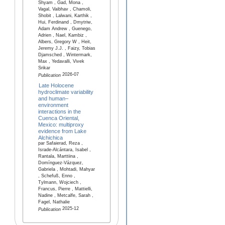
Shyam , Gad, Mona ,
Vagal, Vaibhav , Chamoli,
Shobit , Lalwani, Karthik ,
Hui, Ferdinand , Dmytriw,
Adam Andrew , Guenego,
Adrien , Nael, Kambiz ,
Albers, Gregory W , Heit,
Jeremy J.J. , Faizy, Tobias
Djamsched , Wintermark,
Max , Yedavalli, Vivek
Srikar
2026-07
Publication
Late Holocene
hydroclimate variability
and human–
environment
interactions in the
Cuenca Oriental,
Mexico: multiproxy
evidence from Lake
Alchichica
par Safaierad, Reza ,
Israde-Alcántara, Isabel ,
Rantala, Marttiina ,
Domínguez-Vázquez,
Gabriela , Mohtadi, Mahyar
, Schefuß, Enno ,
Tylmann, Wojciech ,
Francus, Pierre , Mattielli,
Nadine , Metcalfe, Sarah ,
Fagel, Nathalie
2025-12
Publication