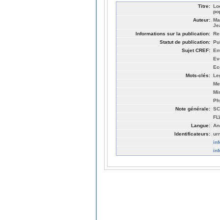
Titre:
Lo
pop
Auteur:
Ma
Je
Informations sur la publication:
Re
Statut de publication:
Pu
Sujet CREF:
En
Ev
Ec
Mots-clés:
Le
Me
Mi
Ph
Note générale:
SC
FL
Langue:
An
Identificateurs:
ur
in
in