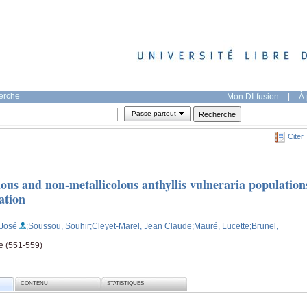
herche
Mon DI-fusion
|
À 
Passe-partout
Citer
lous and non-metallicolous anthyllis vulneraria population
ration
 José
;Soussou, Souhir
;Cleyet-Marel, Jean Claude
;Mauré, Lucette
;Brunel,
ge (551-559)
CONTENU
STATISTIQUES