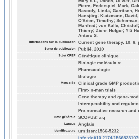
Mary K L; Danos, Olivier; De
Pierre; Federspiel, Mark; Ga
Rasooly, Linda; Garritsen, H
Hansjörg; Klatzmann, David;
O'Brien, Timothy; Scherman,
Manfred; von Kalle, Christo
Thierry; Ziehr, Holger; Ylä-H
Antero S.
Informations sur la publication:
Current gene therapy, 10, 6,
Statut de publication:
Publié, 2010
Sujet CREF:
Génétique clinique
Biologie moléculaire
Pharmacologie
Biologie
Mots-clés:
Clinical grade GMP producti
First-in-man trials
Gene therapy and gene-modif
Interoperability and regulat
Pre-normative research and
Note générale:
SCOPUS: ar.j
Langue:
Anglais
Identificateurs:
urn:issn:1566-5232
info:doi/10.2174/156652310