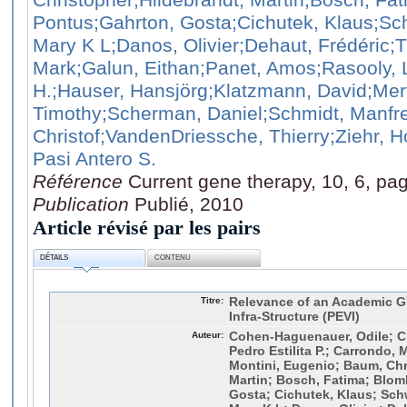
Pontus
;Gahrton, Gosta
;Cichutek, Klaus
;Sc
Mary K L
;Danos, Olivier
;Dehaut, Frédéric
;T
Mark
;Galun, Eithan
;Panet, Amos
;Rasooly, 
H.
;Hauser, Hansjörg
;Klatzmann, David
;Mer
Timothy
;Scherman, Daniel
;Schmidt, Manfr
Christof
;VandenDriessche, Thierry
;Ziehr, H
Pasi Antero S.
Référence
Current gene therapy, 10, 6, pa
Publication
Publié, 2010
Article révisé par les pairs
DÉTAILS
CONTENU
Titre:
Relevance of an Academic 
Infra-Structure (PEVI)
Auteur:
Cohen-Haguenauer, Odile; Cre
Pedro Estilita P.; Carrondo, 
Montini, Eugenio; Baum, Chr
Martin; Bosch, Fatima; Blom
Gosta; Cichutek, Klaus; Schw