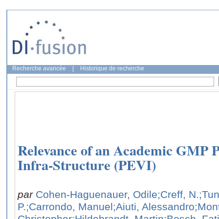
Recherche avancée
|
Historique de recherche
Relevance of an Academic GMP 
Infra-Structure (PEVI)
par
Cohen-Haguenauer, Odile
;Creff, N.
;Tun
P.
;Carrondo, Manuel
;Aiuti, Alessandro
;Mont
Christopher
;Hildebrandt, Martin
;Bosch, Fa