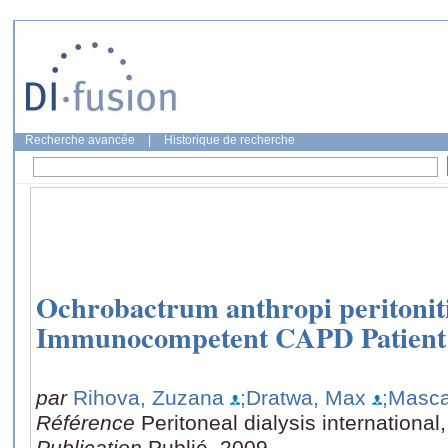
Recherche avancée
|
Historique de recherche
Ochrobactrum anthropi peritoniti
Immunocompetent CAPD Patient
par
Rihova, Zuzana
;Dratwa, Max
;Masca
Référence
Peritoneal dialysis international
Publication
Publié, 2009