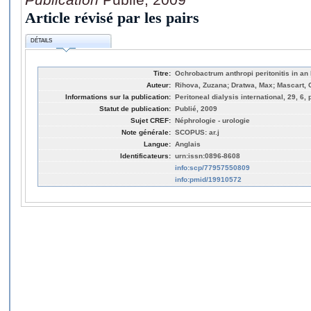
Article révisé par les pairs
DÉTAILS
Titre:
Ochrobactrum anthropi peritonitis in 
Auteur:
Rihova, Zuzana; Dratwa, Max; Mascart,
Informations sur la publication:
Peritoneal dialysis international, 29, 6,
Statut de publication:
Publié, 2009
Sujet CREF:
Néphrologie - urologie
Note générale:
SCOPUS: ar.j
Langue:
Anglais
Identificateurs:
urn:issn:0896-8608
info:scp/77957550809
info:pmid/19910572