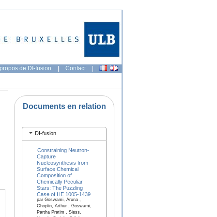
propos de DI-fusion
|
Contact
|
Documents en relation
DI-fusion
Constraining Neutron-
Capture
Nucleosynthesis from
Surface Chemical
Composition of
Chemically Peculiar
Stars: The Puzzling
Case of HE 1005-1439
par Goswami, Aruna ,
Choplin, Arthur , Goswami,
Partha Pratim , Siess,