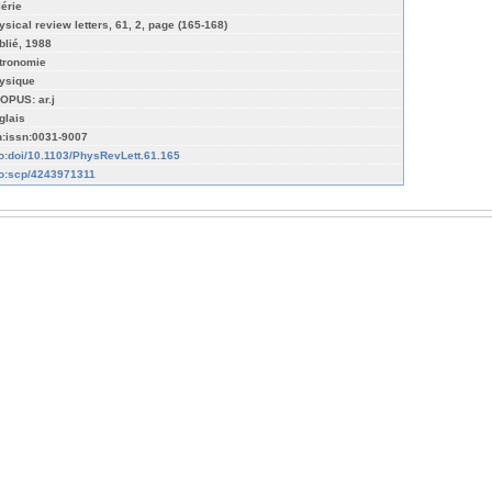
lérie
ysical review letters, 61, 2, page (165-168)
blié, 1988
tronomie
ysique
OPUS: ar.j
glais
n:issn:0031-9007
fo:doi/10.1103/PhysRevLett.61.165
fo:scp/4243971311