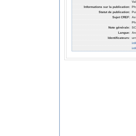
Va
Informations sur la publication:
Ph
Statut de publication:
Pu
Sujet CREF:
As
Ph
Note générale:
SC
Langue:
An
Identificateurs:
ur
in
in