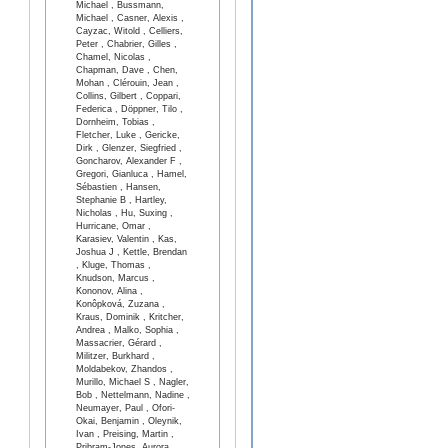
Michael , Bussmann,
Michael , Casner, Alexis ,
Cayzac, Witold , Celliers,
Peter , Chabrier, Gilles ,
Chamel, Nicolas ,
Chapman, Dave , Chen,
Mohan , Clérouin, Jean ,
Collins, Gilbert , Coppari,
Federica , Döppner, Tilo ,
Dornheim, Tobias ,
Fletcher, Luke , Gericke,
Dirk , Glenzer, Siegfried ,
Goncharov, Alexander F ,
Gregori, Gianluca , Hamel,
Sébastien , Hansen,
Stephanie B , Hartley,
Nicholas , Hu, Suxing ,
Hurricane, Omar ,
Karasiev, Valentin , Kas,
Joshua J , Kettle, Brendan
, Kluge, Thomas ,
Knudson, Marcus ,
Kononov, Alina ,
Konôpková, Zuzana ,
Kraus, Dominik , Kritcher,
Andrea , Malko, Sophia ,
Massacrier, Gérard ,
Militzer, Burkhard ,
Moldabekov, Zhandos ,
Murillo, Michael S , Nagler,
Bob , Nettelmann, Nadine ,
Neumayer, Paul , Ofori-
Okai, Benjamin , Oleynik,
Ivan , Preising, Martin ,