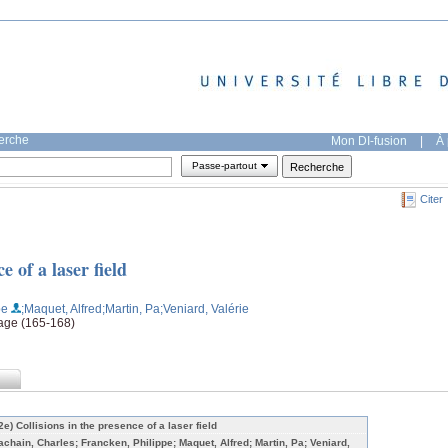
herche
Mon DI-fusion
|
À 
Passe-partout
Citer
e of a laser field
pe
;Maquet, Alfred
;Martin, Pa
;Veniard, Valérie
 page (165-168)
2e) Collisions in the presence of a laser field
achain, Charles; Francken, Philippe; Maquet, Alfred; Martin, Pa; Veniard,