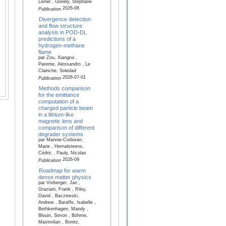
Lionel , Goriely, Stéphane
2026-06
Publication
Divergence detection
and flow structure
analysis in POD-DL
predictions of a
hydrogen-methane
flame
par Zou, Xiangrui ,
Parente, Alessandro , Le
Clainche, Soledad
2026-07-01
Publication
Methods comparison
for the emittance
computation of a
charged particle beam
in a lithium-like
magnetic lens and
comparison of different
degrader systems
par Mannie-Corbisier,
Marie , Hernalsteens,
Cédric , Pauly, Nicolas
2026-09
Publication
Roadmap for warm
dense matter physics
par Vorberger, Jan ,
Graziani, Frank , Riley,
David , Baczewski,
Andrew , Baraffe, Isabelle ,
Bethkenhagen, Mandy ,
Blouin, Simon , Böhme,
Maximilian , Bonitz,