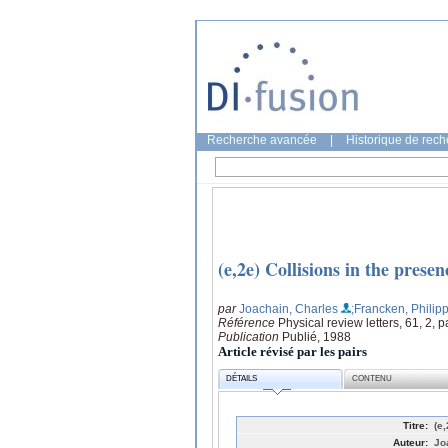
Recherche avancée
|
Historique de rec
(e,2e) Collisions in the presenc
par
Joachain, Charles
;Francken, Philip
Référence
Physical review letters, 61, 2,
Publication
Publié, 1988
Article révisé par les pairs
DÉTAILS
CONTENU
Titre:
(e,
Auteur:
Jo