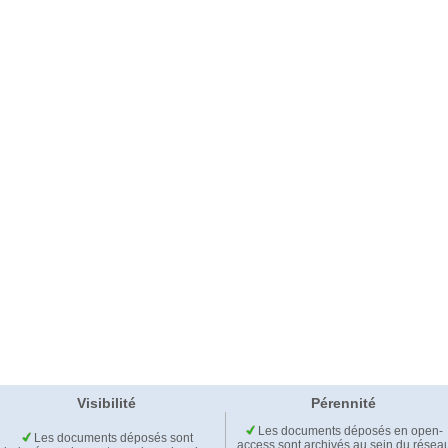
Visibilité
Pérennité
Les documents déposés en open-
Les documents déposés sont
access sont archivés au sein du résea