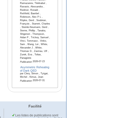
Pribram-Jones, Aurora ,
Ramazanov, Tlekkabul ,
Ravasio, Alessandra ,
Redmer, Ronald ,
Rethfeld, Baerbel ,
Robinson, Alex P L ,
Röpke, Gerd , Soubiran,
François , Starrett, Charles
, Steinle-Neumann, Gerd ,
Sterne, Phillip , Tanaka,
Shigenori , Thompson,
Aidan P , Trickey, Samuel ,
Vinci, Tommaso , Vinko,
Sam , Wang, Lei , White,
Alexander J , White,
Thomas G , Zastrau, Ulf ,
Zurek, Eva , Tolias,
Panagiotis
2026-07-15
Publication
Asymmetric Reheating
of Dark QED
par Clery, Simon , Tytgat,
Michel , Kimus, Jean
2026-07-31
Publication
Facilité
Les listes de publications sont
u