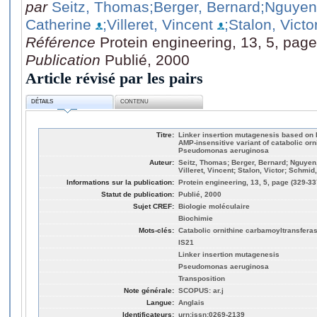
par
Seitz, Thomas
;Berger, Bernard
;Nguyen
Catherine
;Villeret, Vincent
;Stalon, Victo
Référence
Protein engineering, 13, 5, pag
Publication
Publié, 2000
Article révisé par les pairs
DÉTAILS
CONTENU
Titre:
Linker insertion mutagenesis based on I
AMP-insensitive variant of catabolic or
Pseudomonas aeruginosa
Auteur:
Seitz, Thomas; Berger, Bernard; Nguyen, 
Villeret, Vincent; Stalon, Victor; Schmid
Informations sur la publication:
Protein engineering, 13, 5, page (329-33
Statut de publication:
Publié, 2000
Sujet CREF:
Biologie moléculaire
Biochimie
Mots-clés:
Catabolic ornithine carbamoyltransfera
IS21
Linker insertion mutagenesis
Pseudomonas aeruginosa
Transposition
Note générale:
SCOPUS: ar.j
Langue:
Anglais
Identificateurs:
urn:issn:0269-2139