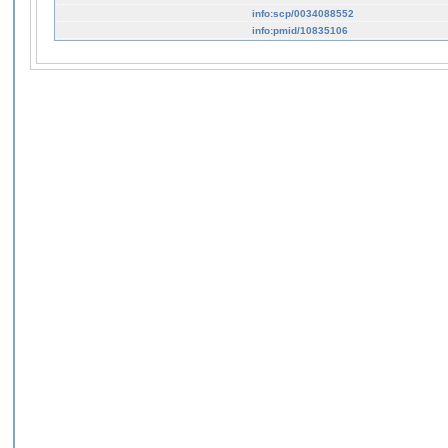
info:scp/0034088552
info:pmid/10835106