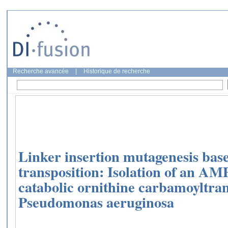
Recherche avancée
|
Historique de recherche
Linker insertion mutagenesis bas
transposition: Isolation of an AMP
catabolic ornithine carbamoyltra
Pseudomonas aeruginosa