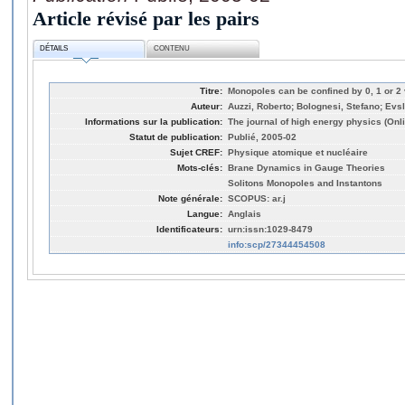
Article révisé par les pairs
DÉTAILS
CONTENU
Titre:
Monopoles can be confined by 0, 1 or 2 
Auteur:
Auzzi, Roberto; Bolognesi, Stefano; Evs
Informations sur la publication:
The journal of high energy physics (Onli
Statut de publication:
Publié, 2005-02
Sujet CREF:
Physique atomique et nucléaire
Mots-clés:
Brane Dynamics in Gauge Theories
Solitons Monopoles and Instantons
Note générale:
SCOPUS: ar.j
Langue:
Anglais
Identificateurs:
urn:issn:1029-8479
info:scp/27344454508