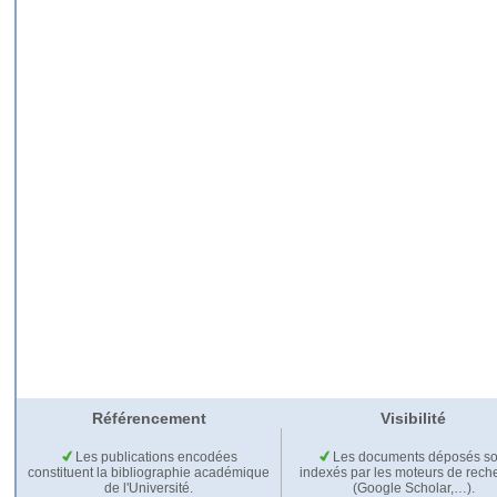
Référencement
Visibilité
Les publications encodées
Les documents déposés so
constituent la bibliographie académique
indexés par les moteurs de rech
de l'Université.
(Google Scholar,…).