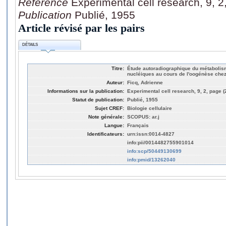
Référence
Experimental cell research, 9, 
Publication
Publié, 1955
Article révisé par les pairs
DÉTAILS
Titre:
Étude autoradiographique du métabolis
nucléiques au cours de l'oogénèse chez
Auteur:
Ficq, Adrienne
Informations sur la publication:
Experimental cell research, 9, 2, page (
Statut de publication:
Publié, 1955
Sujet CREF:
Biologie cellulaire
Note générale:
SCOPUS: ar.j
Langue:
Français
Identificateurs:
urn:issn:0014-4827
info:pii/0014482755901014
info:scp/50449130699
info:pmid/13262040