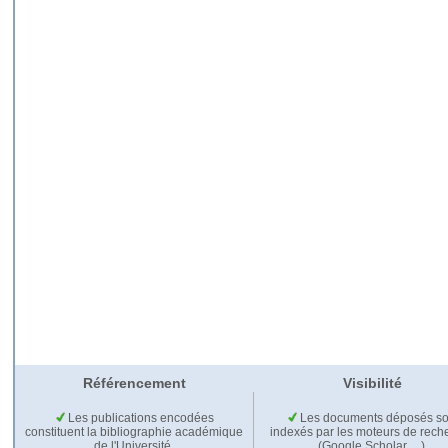
Référencement
Visibilité
Les publications encodées
Les documents déposés so
constituent la bibliographie académique
indexés par les moteurs de rech
de l'Université.
(Google Scholar,…).