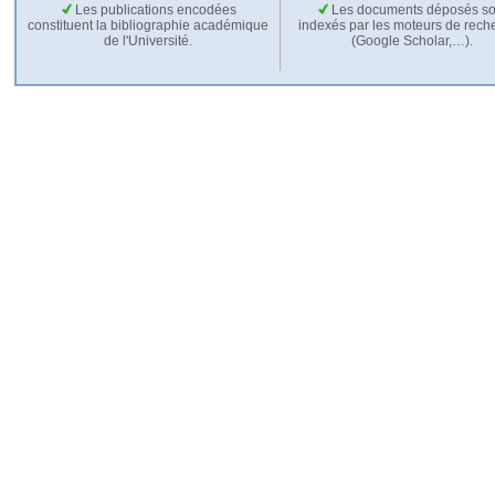
Les publications encodées
Les documents déposés so
constituent la bibliographie académique
indexés par les moteurs de rech
de l'Université.
(Google Scholar,…).