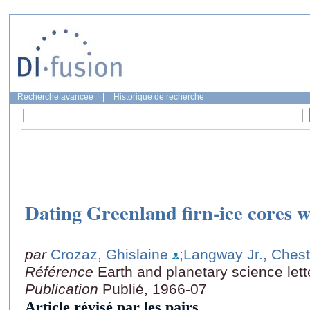
Recherche avancée
|
Historique de recherche
Dating Greenland firn-ice cores 
par
Crozaz, Ghislaine
;Langway Jr., Chest
Référence
Earth and planetary science lett
Publication
Publié, 1966-07
Article révisé par les pairs