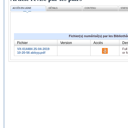
ACCÈS EN LIGNE
DÉTAILS
CONTENU
STATI
Fichier(s) numérisé(s) par les Biblioth
Fichier
Version
Accès
Des
VX-014484 25-04-2019
Full
10-20-56 abbyy.pdf
or f