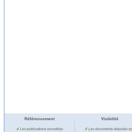
Référencement
Visibilité
Les publications encodées
Les documents déposés so