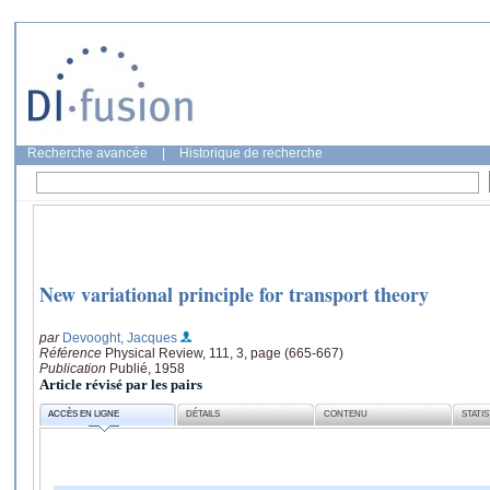
Recherche avancée
|
Historique de recherche
New variational principle for transport theory
par
Devooght, Jacques
Référence
Physical Review, 111, 3, page (665-667)
Publication
Publié, 1958
Article révisé par les pairs
ACCÈS EN LIGNE
DÉTAILS
CONTENU
STATI