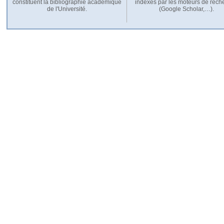
constituent la bibliographie académique
indexés par les moteurs de rech
de l'Université.
(Google Scholar,…).