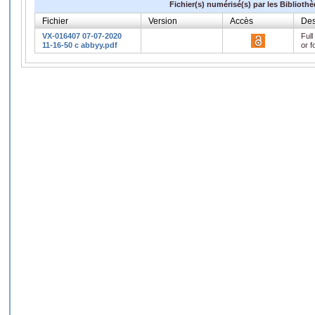
Fichier(s) numérisé(s) par les Biblioth
Fichier
Version
Accès
Des
VX-016407 07-07-2020
Full
11-16-50 c abbyy.pdf
or f