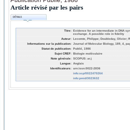
Article révisé par les pairs
DÉTAILS
Titre:
Evidence for an intermediate in DNA sy
exchange. A possible role in fidelity
Auteur:
Lecomte, Philippe; Doubleday, Olivier;
Informations sur la publication:
Journal of Molecular Biology, 189, 4, pa
Statut de publication:
Publié, 1986
Sujet CREF:
Biologie moléculaire
Note générale:
SCOPUS: ar.j
Langue:
Anglais
Identificateurs:
urn:issn:0022-2836
info:scp/0022470264
info:pmid/3023632