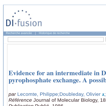
Recherche avancée
|
Historique de recherche
Evidence for an intermediate in D
pyrophosphate exchange. A possible
par
Lecomte, Philippe
;Doubleday, Olivier
Référence
Journal of Molecular Biology, 1
Publication
Publié, 1986