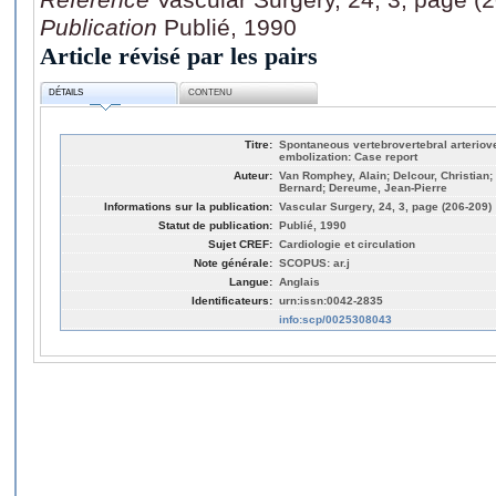
Publication
Publié, 1990
Article révisé par les pairs
DÉTAILS
CONTENU
Titre:
Spontaneous vertebrovertebral arterioven
embolization: Case report
Auteur:
Van Romphey, Alain; Delcour, Christian;
Bernard; Dereume, Jean-Pierre
Informations sur la publication:
Vascular Surgery, 24, 3, page (206-209)
Statut de publication:
Publié, 1990
Sujet CREF:
Cardiologie et circulation
Note générale:
SCOPUS: ar.j
Langue:
Anglais
Identificateurs:
urn:issn:0042-2835
info:scp/0025308043