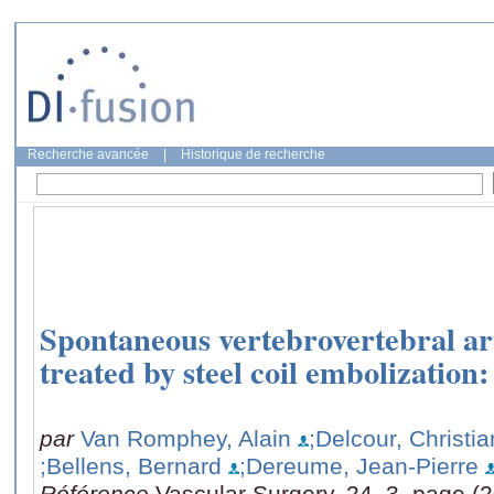
Recherche avancée
|
Historique de recherche
Spontaneous vertebrovertebral art
treated by steel coil embolization
par
Van Romphey, Alain
;Delcour, Christia
;Bellens, Bernard
;Dereume, Jean-Pierre
Référence
Vascular Surgery, 24, 3, page (