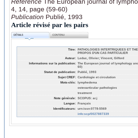
Référence
The European journal of lympho
4, 14, page (59-60)
Publication
Publié, 1993
Article révisé par les pairs
DÉTAILS
CONTENU
Titre:
PATHOLOGIES INTERTRIQUEES ET TH
PROPOS D'UN CAS PARTICULIER
Auteur:
Leduc, Olivier; Vincent, Gilford
Informations sur la publication:
The European journal of lymphology and 
60)
Statut de publication:
Publié, 1993
Sujet CREF:
Cardiologie et circulation
Mots-clés:
lymphedema
osteoarticular pathologies
treatment
Note générale:
SCOPUS: ar.j
Langue:
Français
Identificateurs:
urn:issn:0778-5569
info:scp/0027887339