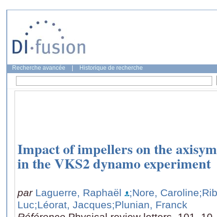
Recherche avancée
|
Historique de recherche
Impact of impellers on the axis
in the VKS2 dynamo experiment
par
Laguerre, Raphaël
;Nore, Caroline
;Rib
Luc
;Léorat, Jacques
;Plunian, Franck
Référence
Physical review letters, 101, 10