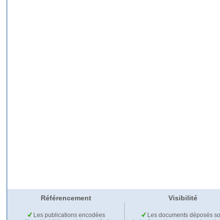
Référencement
Visibilité
Les publications encodées
Les documents déposés so