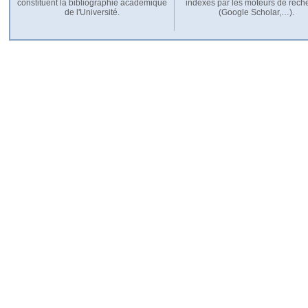
constituent la bibliographie académique
indexés par les moteurs de rech
de l'Université.
(Google Scholar,…).