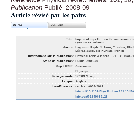
Publication
Publié, 2008-09
Article révisé par les pairs
DÉTAILS
CONTENU
Titre:
Impact of impellers on the axisymmetri
dynamo experiment
Auteur:
Laguerre, Raphaël; Nore, Caroline; Ribe
Léorat, Jacques; Plunian, Franck
Informations sur la publication:
Physical review letters, 101, 10, 10450
Statut de publication:
Publié, 2008-09
Sujet CREF:
Astronomie
Physique
Note générale:
SCOPUS: ar.j
Langue:
Anglais
Identificateurs:
urn:issn:0031-9007
info:doi/10.1103/PhysRevLett.101.1045
info:scp/51649085128