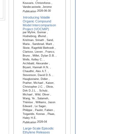
Kouvaris, Christoforos ,
Vandecasteele, Jerome
2026-06-30
Publication
Introducing Volatile
Organic Compound
Model Intercomparison
Project (VOCMIP)
par Myhre, Gunnar ,
Hodnebrog, Øivind ,
Krishnan, Srinath , Sand,
Maria , Sandstad, Marit ,
Skeie, Ragnhild Bieltvedt ,
Clarisse, Lieven , Franco,
Bruno , Millet, Dylan D.B. ,
Wells, Kelley C. ,
Archibald, Alexander ,
Bryant, Hannah H.N. ,
Chaudhri, Alex A.T. ,
Stevenson, David D.S. ,
Hauglustaine, Didier ,
Prather, Michael , Kaiser,
Christopher J.C. , Olivie,
Dirk D.J.L. , Schulz,
Michael , Wild, Oliver ,
Wang, Ye , Salameh,
Thérèse , Williams, Jason
Edward , Le Sager,
Philippe , Paulot, Fabien ,
Tsigaridis, Kostas , Plaas,
Haley H.E.
2026-04
Publication
Large-Scale Episodic
Ethylene Releases