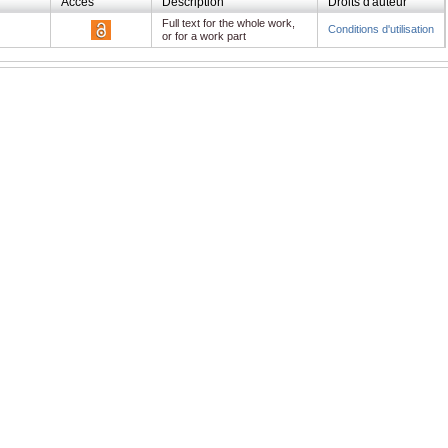
Accès
Description
Droits d'auteur
Full text for the whole work,
Conditions d'utilisation
or for a work part