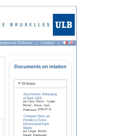
propos de DI-fusion
|
Contact
|
Documents en relation
DI-fusion
Asymmetric Reheating
of Dark QED
par Clery, Simon , Tytgat,
Michel , Kimus, Jean
2026-07-31
Publication
Compact Stars as
Portals to Extra-
Dimensional Dark
Matter
par Tytgat, Michel ,
Garani, Raghuveer ,