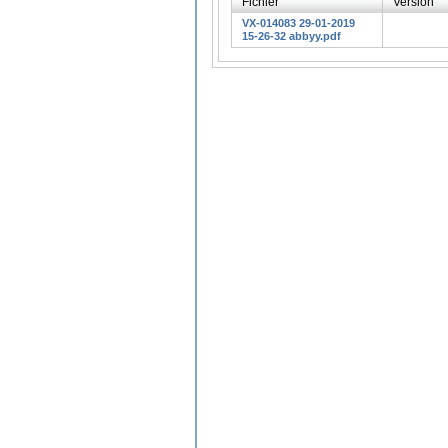
Fichier
Version
VX-014083 29-01-2019
15-26-32 abbyy.pdf