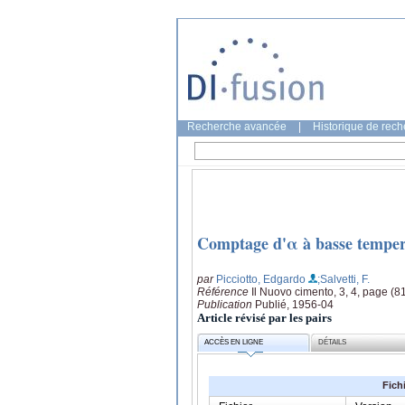
Recherche avancée
|
Historique de rec
Comptage d'α à basse tempera
par
Picciotto, Edgardo
;Salvetti, F.
Référence
Il Nuovo cimento, 3, 4, page (8
Publication
Publié, 1956-04
Article révisé par les pairs
ACCÈS EN LIGNE
DÉTAILS
Fich