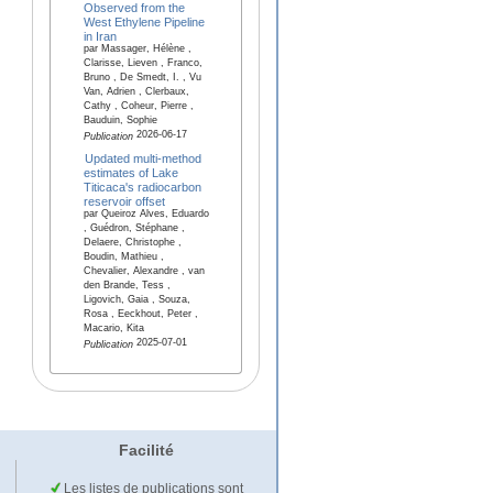
Observed from the
West Ethylene Pipeline
in Iran
par Massager, Hélène ,
Clarisse, Lieven , Franco,
Bruno , De Smedt, I. , Vu
Van, Adrien , Clerbaux,
Cathy , Coheur, Pierre ,
Bauduin, Sophie
2026-06-17
Publication
Updated multi-method
estimates of Lake
Titicaca's radiocarbon
reservoir offset
par Queiroz Alves, Eduardo
, Guédron, Stéphane ,
Delaere, Christophe ,
Boudin, Mathieu ,
Chevalier, Alexandre , van
den Brande, Tess ,
Ligovich, Gaia , Souza,
Rosa , Eeckhout, Peter ,
Macario, Kita
2025-07-01
Publication
Facilité
Les listes de publications sont