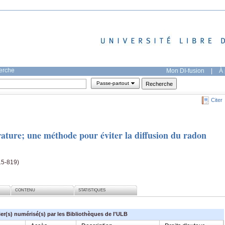
herche
Mon DI-fusion
|
À 
Passe-partout
Citer
ture; une méthode pour éviter la diffusion du radon
15-819)
CONTENU
STATISTIQUES
ier(s) numérisé(s) par les Bibliothèques de l'ULB