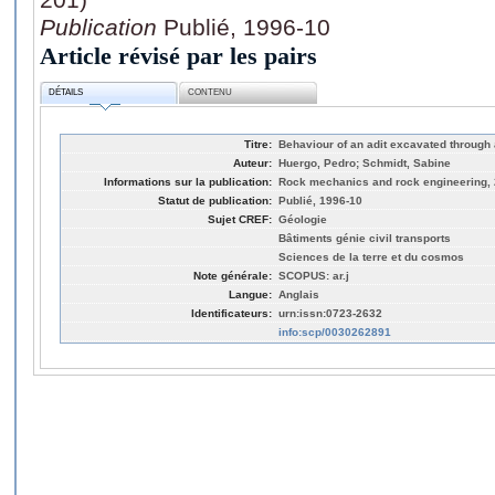
Publication
Publié, 1996-10
Article révisé par les pairs
DÉTAILS
CONTENU
Titre:
Behaviour of an adit excavated through
Auteur:
Huergo, Pedro; Schmidt, Sabine
Informations sur la publication:
Rock mechanics and rock engineering, 2
Statut de publication:
Publié, 1996-10
Sujet CREF:
Géologie
Bâtiments génie civil transports
Sciences de la terre et du cosmos
Note générale:
SCOPUS: ar.j
Langue:
Anglais
Identificateurs:
urn:issn:0723-2632
info:scp/0030262891