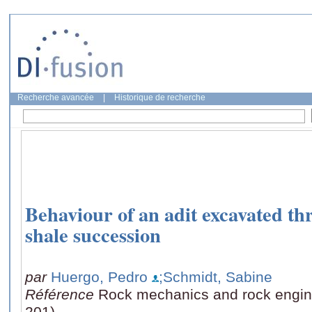
Recherche avancée
|
Historique de recherche
Behaviour of an adit excavated th
shale succession
par
Huergo, Pedro
;Schmidt, Sabine
Référence
Rock mechanics and rock engine
201)