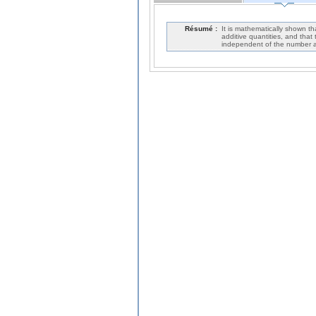
Résumé :
It is mathematically shown th
additive quantities, and that 
independent of the number a