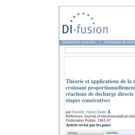
Recherche avancée
|
Historique de rec
Théorie et applications de l
croissant proportionnellement
réactions de décharge directe 
étapes consécutives
par
Hurwitz, Heinz Dieter
Référence
Journal of electroanalytical che
Publication
Publié, 1961-07
Article révisé par les pairs
DÉTAILS
CONTENU