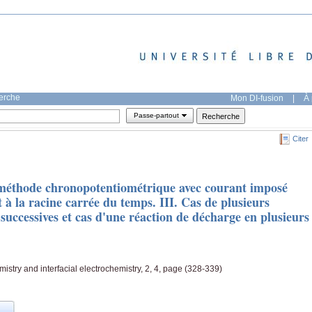
herche
Mon DI-fusion
|
À 
Passe-partout
Citer
a méthode chronopotentiométrique avec courant imposé
 à la racine carrée du temps. III. Cas de plusieurs
successives et cas d'une réaction de décharge en plusieurs
mistry and interfacial electrochemistry, 2, 4, page (328-339)