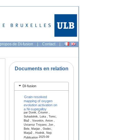
propos de DI-fusion
|
Contact
|
Documents en relation
DI-fusion
Grain-resolved
mapping of oxygen
evolution activation on
a Ni-superalloy
par Donik, Črtomir ,
Suhadolnik, Luka , Tomc,
Blaž , Voronkin, Anton ,
Ustarroz Troyano, Jon ,
Bele, Marjan , Godec,
Matjaž , Hodnik, Nejc
2025-09
Publication