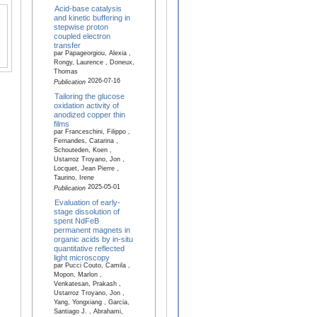
Acid-base catalysis
and kinetic buffering in
stepwise proton
coupled electron
transfer
par Papageorgiou, Alexia ,
Rongy, Laurence , Doneux,
Thomas
2026-07-16
Publication
Tailoring the glucose
oxidation activity of
anodized copper thin
films
par Franceschini, Filippo ,
Fernandes, Catarina ,
Schouteden, Koen ,
Ustarroz Troyano, Jon ,
Locquet, Jean Pierre ,
Taurino, Irene
2025-05-01
Publication
Evaluation of early-
stage dissolution of
spent NdFeB
permanent magnets in
organic acids by in-situ
quantitative reflected
light microscopy
par Pucci Couto, Camila ,
Mopon, Marlon ,
Venkatesan, Prakash ,
Ustarroz Troyano, Jon ,
Yang, Yongxiang , Garcia,
Santiago J. , Abrahami,