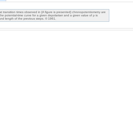
at transition times observed in {A figure is presented} chronopotentiometry are
the potential-time curve for a given depolariser and a given value of ρ is
nd length of the previous steps. © 1961.