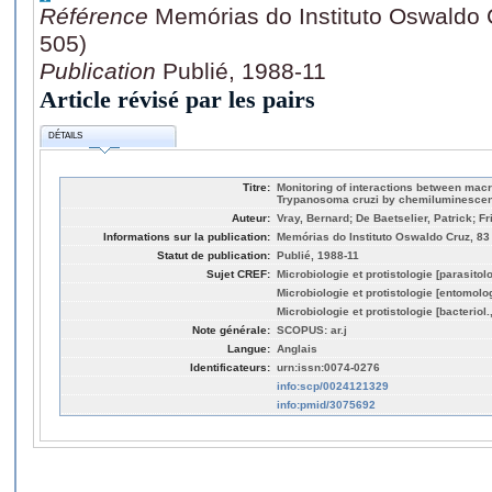
Référence
Memórias do Instituto Oswaldo 
505)
Publication
Publié, 1988-11
Article révisé par les pairs
DÉTAILS
Titre:
Monitoring of interactions between ma
Trypanosoma cruzi by chemiluminesce
Auteur:
Vray, Bernard; De Baetselier, Patrick; Fr
Informations sur la publication:
Memórias do Instituto Oswaldo Cruz, 83
Statut de publication:
Publié, 1988-11
Sujet CREF:
Microbiologie et protistologie [parasitol
Microbiologie et protistologie [entomolo
Microbiologie et protistologie [bacteriol
Note générale:
SCOPUS: ar.j
Langue:
Anglais
Identificateurs:
urn:issn:0074-0276
info:scp/0024121329
info:pmid/3075692