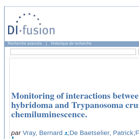
Recherche avancée
|
Historique de recherche
Monitoring of interactions betw
hybridoma and Trypanosoma cru
chemiluminescence.
par
Vray, Bernard
;De Baetselier, Patrick
;