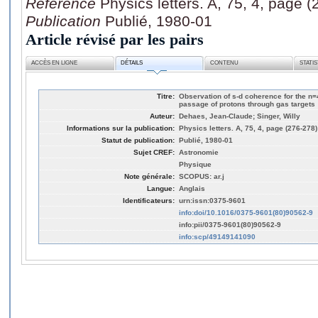
Référence
Physics letters. A, 75, 4, page 
Publication
Publié, 1980-01
Article révisé par les pairs
ACCÈS EN LIGNE
DÉTAILS
CONTENU
STATI
Titre:
Observation of s-d coherence for the n=
passage of protons through gas targets
Auteur:
Dehaes, Jean-Claude; Singer, Willy
Informations sur la publication:
Physics letters. A, 75, 4, page (276-278)
Statut de publication:
Publié, 1980-01
Sujet CREF:
Astronomie
Physique
Note générale:
SCOPUS: ar.j
Langue:
Anglais
Identificateurs:
urn:issn:0375-9601
info:doi/10.1016/0375-9601(80)90562-9
info:pii/0375-9601(80)90562-9
info:scp/49149141090