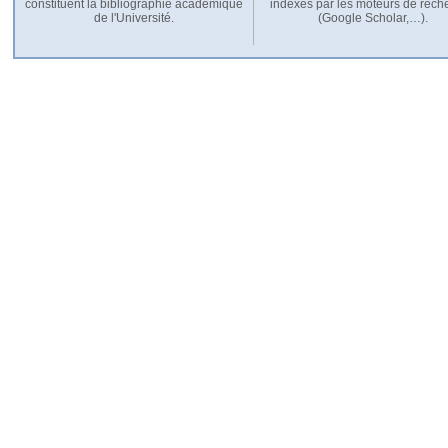
constituent la bibliographie académique
indexés par les moteurs de rech
de l'Université.
(Google Scholar,…).