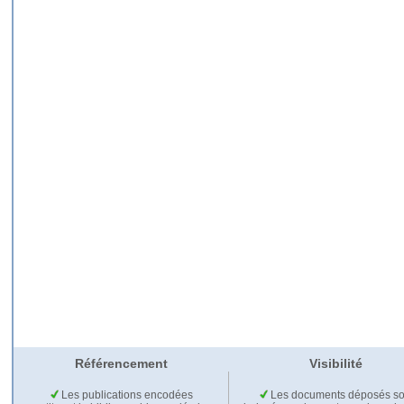
Référencement
Visibilité
Les publications encodées
Les documents déposés so