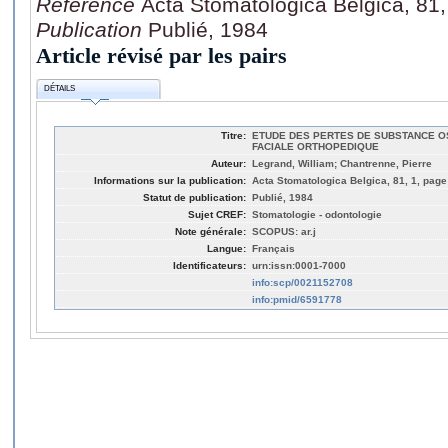
Référence
Acta Stomatologica Belgica, 81,
Publication
Publié, 1984
Article révisé par les pairs
DÉTAILS
Titre:
ETUDE DES PERTES DE SUBSTANCE O
FACIALE ORTHOPEDIQUE
Auteur:
Legrand, William; Chantrenne, Pierre
Informations sur la publication:
Acta Stomatologica Belgica, 81, 1, page
Statut de publication:
Publié, 1984
Sujet CREF:
Stomatologie - odontologie
Note générale:
SCOPUS: ar.j
Langue:
Français
Identificateurs:
urn:issn:0001-7000
info:scp/0021152708
info:pmid/6591778