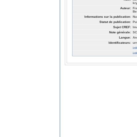
kr
Auteur:
Fr
Be
Informations sur la publication:
Nu
Statut de publication:
Pu
Sujet CREF:
Im
Note générale:
SC
Langue:
An
Identificateurs:
ur
in
in