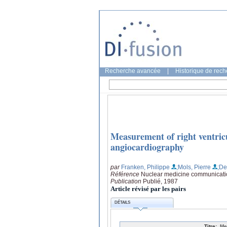
Recherche avancée
|
Historique de rec
Measurement of right ventri
angiocardiography
par
Franken, Philippe
;Mols, Pierre
;De
Référence
Nuclear medicine communicatio
Publication
Publié, 1987
Article révisé par les pairs
DÉTAILS
Titre:
Me