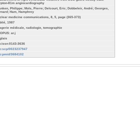
ypton-81m angiocardiography
anken, Philippe; Mols, Pierre; Delcourt, Eric; Dobbeleir, André; Georges,
rnard; Ham, Hamphrey
clear medicine communications, 8, 5, page (365-373)
blié, 1987
agerie médicale, radiologie, tomographie
OPUS: ar.j
glais
n:issn:0143-3636
fo:scp/0023237947
fo:pmid/3684102