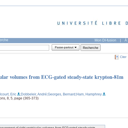
herche
Mon DI-fusion
|
À 
Passe-partout
Citer
cular volumes from ECG-gated steady-state krypton-81m
lcourt, Eric
;Dobbeleir, André
;Georges, Bernard
;Ham, Hamphrey
ns, 8, 5, page (365-373)
asurement of right ventricular volumes from ECG-gated steady-state