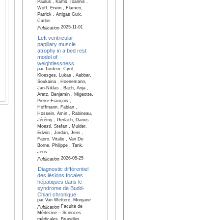
Paulus , Karfis, Ioannis ,
Woff, Erwin , Flamen,
Patrick , Artigas Guix,
Carlos
2025-11-01
Publication
Left ventricular
papillary muscle
atrophy in a bed rest
model of
weightlessness
par Tordeur, Cyril ,
Kloesges, Lukas , Aabbar,
Soukaina , Hoenemann,
Jan-Niklas , Bach, Anja ,
Aretz, Benjamin , Migeotte,
Pierre-François ,
Hoffmann, Fabian ,
Hossein, Amin , Rabineau,
Jérémy , Gerlach, Darius ,
Moestl, Stefan , Mulder,
Edwin , Jordan, Jens ,
Faoro, Vitalie , Van De
Borne, Philippe , Tank,
Jens
2026-05-25
Publication
Diagnostic différentiel
des lésions focales
hépatiques dans le
syndrome de Budd-
Chiari chronique
par Van Wettere, Morgane
Faculté de
Publication
Médecine – Sciences
médicales, Bruxelles,