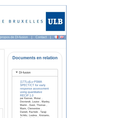
propos de DI-fusion
|
Contact
|
Documents en relation
DI-fusion
[177Lu]Lu-PSMA
SPECT/CT for early
response assessment
using quantitative
RECIP 1.0
par Kassas, Mutaz ,
Devriendt, Louise , Manley,
Martin , Guiot, Thomas ,
Marin, Clementine ,
Danieli, Rachele , Taraji-
Schiltz, Loubna , Kristanto,