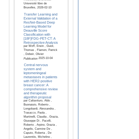
Université libre de
Bruxelles, 2026-02-10
Transfer Learning and
External Validation of a
ResNet-Based Deep
Learning Model for
Deauville Score
Classification with
[18F]FDG-PET-CT: A
Retrospective Analysis
par Woff, Erwin , Guiot,
Thomas , Flamen, Patrick
, Debeir, Olivier
2025-10-04
Publication
Central nervous
system and
leptomeningeal
metastases in patients
with HER2-positive
breast cancer: A
comprehensive review
and therapeutic
algorithm proposal
par Caltavituro, Aldo ,
Buonaiuto, Roberto ,
Longobardi, Alessandra ,
Trasacco, Paola ,
Martinelli, Claudia , Grazia,
Giuseppe Di , Pacelli,
Roberto , Arpino, Grazia ,
Angelis, Carmine De ,
Caputo, Roberta , De
Laurentiis, Michelino ,