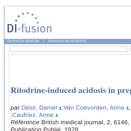
Recherche avancée
|
Historique de recherche
Ritodrine-induced acidosis in pr
par
Désir, Daniel
;Van Coevorden, Anne
;Caufriez, Anne
Référence
British medical journal, 2, 6146
Publication
Publié, 1978