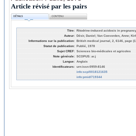
Article révisé par les pairs
DÉTAILS
CONTENU
Titre:
Ritodrine-induced acidosis in pregnanc
Auteur:
Désir, Daniel; Van Coevorden, Anne; Kirk
Informations sur la publication:
British medical journal, 2, 6146, page (1
Statut de publication:
Publié, 1978
Sujet CREF:
Sciences bio-médicales et agricoles
Note générale:
SCOPUS: ar.j
Langue:
Anglais
Identificateurs:
urn:issn:0959-8146
info:scp/0018121635
info:pmid/719344