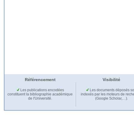
Référencement
Visibilité
Les publications encodées
Les documents déposés so
constituent la bibliographie académique
indexés par les moteurs de rech
de l'Université.
(Google Scholar,…).