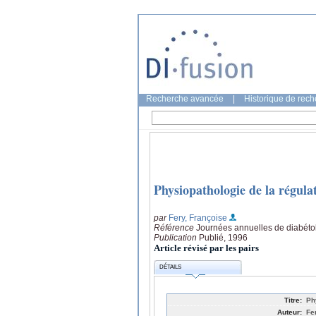
Recherche avancée
|
Historique de rec
Physiopathologie de la régula
par
Fery, Françoise
Référence
Journées annuelles de diabétol
Publication
Publié, 1996
Article révisé par les pairs
DÉTAILS
Titre:
Ph
Auteur:
Fe