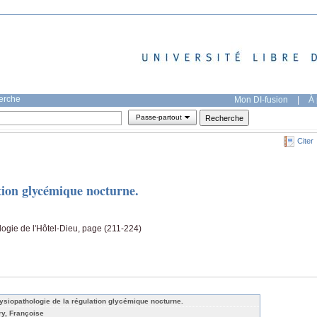
herche
Mon DI-fusion
|
À 
Passe-partout
Citer
tion glycémique nocturne.
ogie de l'Hôtel-Dieu, page (211-224)
ysiopathologie de la régulation glycémique nocturne.
ry, Françoise