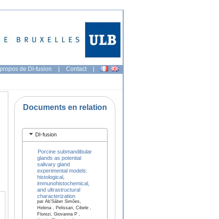
propos de DI-fusion
|
Contact
|
Documents en relation
DI-fusion
Porcine submandibular
glands as potential
salivary gland
experimental models:
histological,
immunohistochemical,
and ultrastructural
characterization
par Ab’Sáber Simões,
Helena , Pelissari, Cibele ,
Florezi, Giovanna P ,