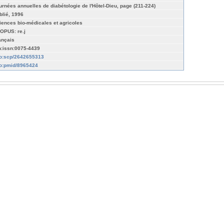
urnées annuelles de diabétologie de l'Hôtel-Dieu, page (211-224)
blié, 1996
iences bio-médicales et agricoles
OPUS: re.j
ançais
n:issn:0075-4439
fo:scp/2642655313
fo:pmid/8965424