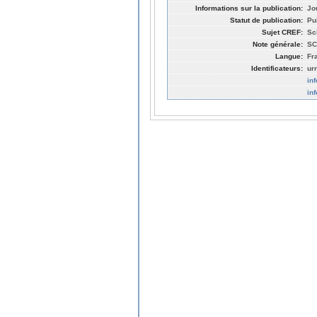
Informations sur la publication:
Jo
Statut de publication:
Pu
Sujet CREF:
Sc
Note générale:
SC
Langue:
Fr
Identificateurs:
ur
in
in