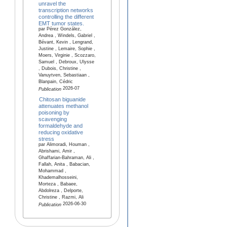
unravel the
transcription networks
controlling the different
EMT tumor states.
par Pérez González,
Andrea , Windels, Gabriel ,
Bévant, Kevin , Lengrand,
Justine , Lemaire, Sophie ,
Moers, Virginie , Scozzaro,
Samuel , Debroux, Ulysse
, Dubois, Christine ,
Vanuytven, Sebastiaan ,
Blanpain, Cédric
2026-07
Publication
Chitosan biguanide
attenuates methanol
poisoning by
scavenging
formaldehyde and
reducing oxidative
stress
par Alimoradi, Houman ,
Abrishami, Amir ,
Ghaffarian-Bahraman, Ali ,
Fallah, Anita , Babacian,
Mohammad ,
Khademalhosseini,
Morteza , Babaee,
Abdolreza , Delporte,
Christine , Razmi, Ali
2026-06-30
Publication