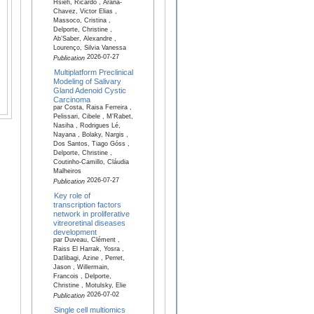
Hsieh, Ricardo , Arana-
Chavez, Victor Elias ,
Massoco, Cristina ,
Delporte, Christine ,
Ab’Saber, Alexandre ,
Lourenço, Silvia Vanessa
2026-07-27
Publication
Multiplatform Preclinical
Modeling of Salivary
Gland Adenoid Cystic
Carcinoma
par Costa, Raisa Ferreira ,
Pelissari, Cibele , M'Rabet,
Nasiha , Rodrigues Lé,
Nayana , Bolaky, Nargis ,
Dos Santos, Tiago Góss ,
Delporte, Christine ,
Coutinho-Camillo, Cláudia
Malheiros
2026-07-27
Publication
Key role of
transcription factors
network in proliferative
vitreoretinal diseases
development
par Duveau, Clément ,
Raiss El Harrak, Yosra ,
Datlibagi, Azine , Perret,
Jason , Willermain,
Francois , Delporte,
Christine , Motulsky, Elie
2026-07-02
Publication
Single cell multiomics