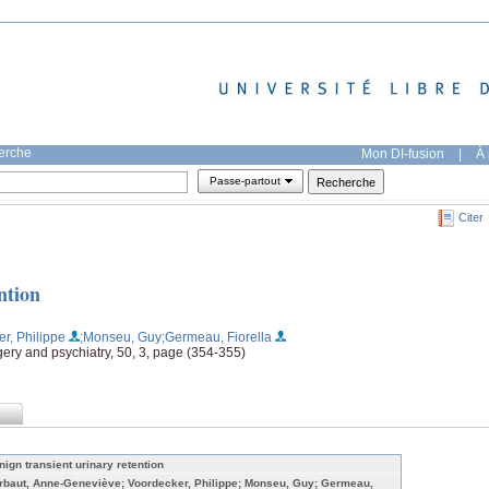
herche
Mon DI-fusion
|
À 
Passe-partout
Citer
ntion
r, Philippe
;Monseu, Guy
;Germeau, Fiorella
gery and psychiatry, 50, 3, page (354-355)
nign transient urinary retention
rbaut, Anne-Geneviève; Voordecker, Philippe; Monseu, Guy; Germeau,