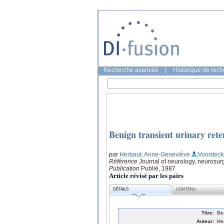
Recherche avancée
|
Historique de rec
Benign transient urinary rete
par
Herbaut, Anne-Geneviève
;Voordecke
Référence
Journal of neurology, neurosur
Publication
Publié, 1987
Article révisé par les pairs
DÉTAILS
CONTENU
Titre:
Be
Auteur:
He