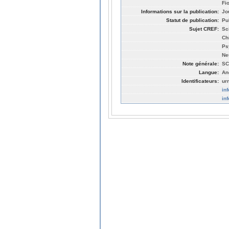
Fio
Informations sur la publication:
Jo
Statut de publication:
Pu
Sujet CREF:
Sc
Ch
Ps
Ne
Note générale:
SC
Langue:
An
Identificateurs:
ur
in
in