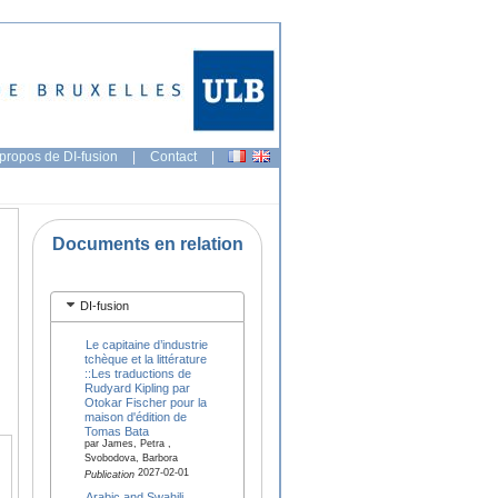
propos de DI-fusion
|
Contact
|
Documents en relation
DI-fusion
Le capitaine d’industrie
tchèque et la littérature
::Les traductions de
Rudyard Kipling par
Otokar Fischer pour la
maison d'édition de
Tomas Bata
par James, Petra ,
Svobodova, Barbora
2027-02-01
Publication
Arabic and Swahili