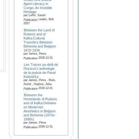
Ajami Literacy in
Congo. An Invisible
Heritage
par Luffin, Xavier
Leiden, Brill,
Publication
2027
Between the Land of
Rubens and of
Kafka:Cultural
Transfers Between
Bohemia and Belgium
1870-1939
par James, Petra
2026-12-31
Publication
Les Traces au-delà de
l'horizon:L'anthologie
de la poésie de Pavel
Kolmačka
par James, Petra , Muls,
Astrid , Hejlova, Jitka
2026-12-31
Publication
Between the
Homelands of Rubens
and of Kafka:Debates
on Modernist
Aesthetics in Belgium
and Bohemia (1870s-
1890s)
par James, Petra
2026-12-31
Publication