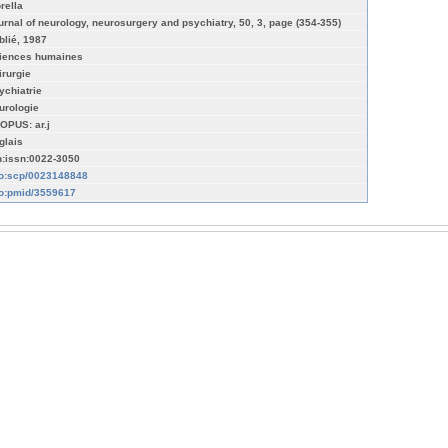
rella
urnal of neurology, neurosurgery and psychiatry, 50, 3, page (354-355)
blié, 1987
iences humaines
irurgie
ychiatrie
urologie
OPUS: ar.j
glais
n:issn:0022-3050
fo:scp/0023148848
fo:pmid/3559617