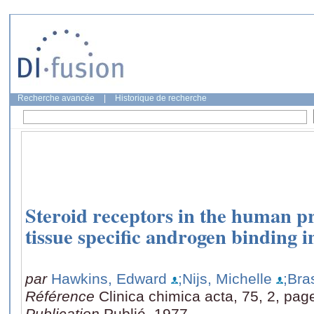
Recherche avancée
|
Historique de recherche
Steroid receptors in the human pr
tissue specific androgen binding i
par
Hawkins, Edward
;Nijs, Michelle
;Bra
Référence
Clinica chimica acta, 75, 2, pag
Publication
Publié, 1977