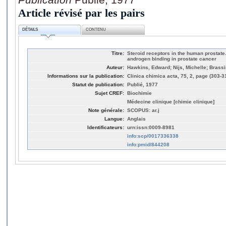
Article révisé par les pairs
DÉTAILS
CONTENU
Titre:
Steroid receptors in the human prostate.
androgen binding in prostate cancer
Auteur:
Hawkins, Edward; Nijs, Michelle; Brassi
Informations sur la publication:
Clinica chimica acta, 75, 2, page (303-3
Statut de publication:
Publié, 1977
Sujet CREF:
Biochimie
Médecine clinique [chimie clinique]
Note générale:
SCOPUS: ar.j
Langue:
Anglais
Identificateurs:
urn:issn:0009-8981
info:scp/0017336338
info:pmid/844208