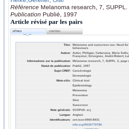
Référence
Melanoma research, 7, SUPPL. 
Publication
Publié, 1997
Article révisé par les pairs
DÉTAILS
CONTENU
Titre:
Melanoma and sunscreen use: Need for s
behaviours
Auteur:
Autier, Philippe; Cattaruzza, Maria Sofi
Françoise; Grivegnee, André-Robert; Luth
Informations sur la publication:
Melanoma research, 7, SUPPL. 2, page 
Statut de publication:
Publié, 1997
Sujet CREF:
Cancérologie
Dermatologie
Mots-clés:
Clinical trial
Epidemiology
Melanoma
Prevention
Skin
Sunscreen
Note générale:
SCOPUS: ar.j
Langue:
Anglais
Identificateurs:
urn:issn:0960-8931
info:scp/0030779786