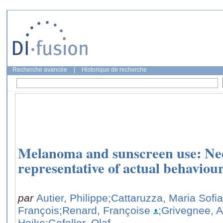
Recherche avancée
|
Historique de recherche
Melanoma and sunscreen use: Nee
representative of actual behaviou
par
Autier, Philippe
;Cattaruzza, Maria Sofia
François
;Renard, Françoise
;Grivegnee, 
Heike
;Gefeller, Olaf