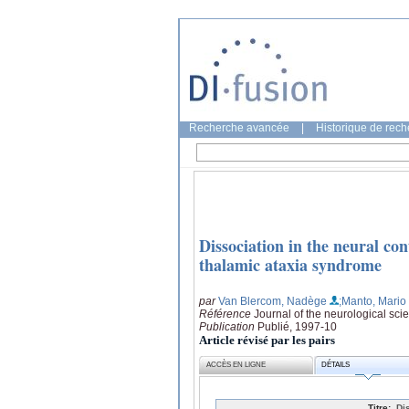
Recherche avancée
|
Historique de rec
Dissociation in the neural con
thalamic ataxia syndrome
par
Van Blercom, Nadège
;Manto, Mario
Référence
Journal of the neurological sci
Publication
Publié, 1997-10
Article révisé par les pairs
ACCÈS EN LIGNE
DÉTAILS
Titre:
Di