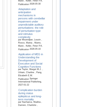
Mario , Keller, Peter P.K.
2026-05-30
Publication
Adaptation and
anticipation
mechanisms in
persons with cerebellar
impairment under
unpredictable auditory
perturbations: the role
of perturbation type
and stimulus
complexity
par Moumdjian, Lousin ,
Rosso, Mattia , Manto,
Mario , Keller, Peter P.K.
2026-05-16
Publication
Application of MEG in
Understanding the
Development of
Executive and Social
Cognitive Functions
par Taylor, Margot M.J. ,
Urbain, Charline , Pang,
Elizabeth E.W.
Springer
Publication
International Publishing,
2027-01-22
Complication burden
during status
epilepticus and long-
term mortality
par Nazhaeva, Madina ,
Damien, Charlotte ,