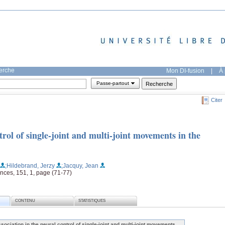
herche
Mon DI-fusion
|
À 
Passe-partout
Citer
trol of single-joint and multi-joint movements in the
;Hildebrand, Jerzy
;Jacquy, Jean
ences, 151, 1, page (71-77)
CONTENU
STATISTIQUES
ssociation in the neural control of single-joint and multi-joint movements