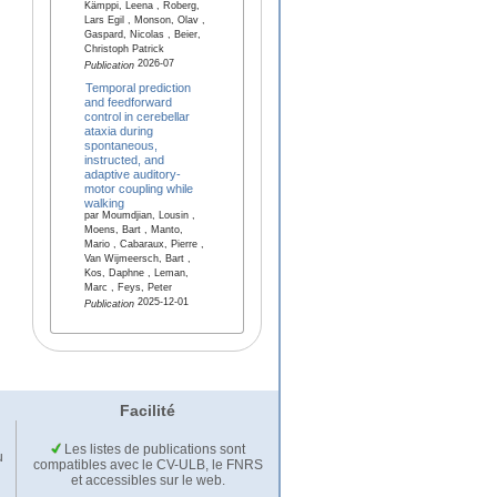
Kämppi, Leena , Roberg,
Lars Egil , Monson, Olav ,
Gaspard, Nicolas , Beier,
Christoph Patrick
2026-07
Publication
Temporal prediction
and feedforward
control in cerebellar
ataxia during
spontaneous,
instructed, and
adaptive auditory-
motor coupling while
walking
par Moumdjian, Lousin ,
Moens, Bart , Manto,
Mario , Cabaraux, Pierre ,
Van Wijmeersch, Bart ,
Kos, Daphne , Leman,
Marc , Feys, Peter
2025-12-01
Publication
Facilité
Les listes de publications sont
u
compatibles avec le CV-ULB, le FNRS
et accessibles sur le web.