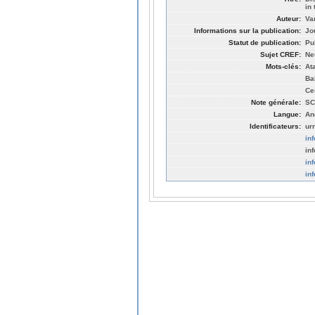
in
Auteur:
Va
Informations sur la publication:
Jo
Statut de publication:
Pu
Sujet CREF:
Ne
Mots-clés:
At
Ba
Ce
Note générale:
SC
Langue:
An
Identificateurs:
ur
in
in
in
in