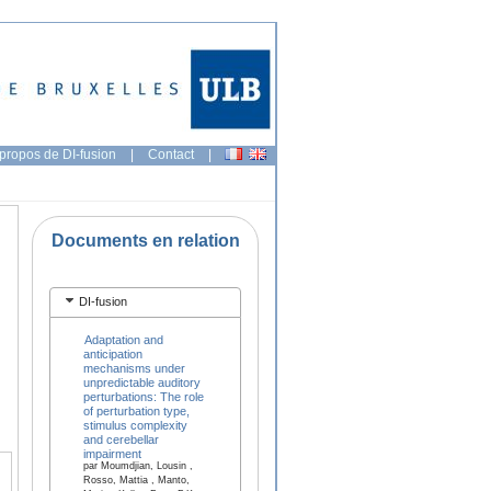
propos de DI-fusion
|
Contact
|
Documents en relation
DI-fusion
Adaptation and
anticipation
mechanisms under
unpredictable auditory
perturbations: The role
of perturbation type,
stimulus complexity
and cerebellar
impairment
par Moumdjian, Lousin ,
Rosso, Mattia , Manto,