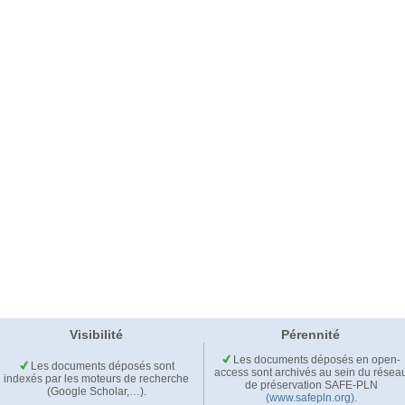
Visibilité
Pérennité
Les documents déposés en open-
Les documents déposés sont
access sont archivés au sein du résea
indexés par les moteurs de recherche
de préservation SAFE-PLN
(Google Scholar,…).
(www.safepln.org)
.