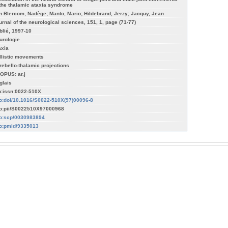
 the thalamic ataxia syndrome
n Blercom, Nadège; Manto, Mario; Hildebrand, Jerzy; Jacquy, Jean
urnal of the neurological sciences, 151, 1, page (71-77)
blié, 1997-10
urologie
axia
llistic movements
rebello-thalamic projections
OPUS: ar.j
glais
n:issn:0022-510X
fo:doi/10.1016/S0022-510X(97)00096-8
fo:pii/S0022510X97000968
fo:scp/0030983894
fo:pmid/9335013