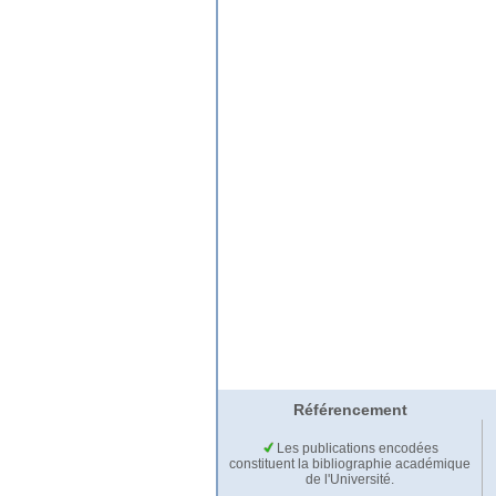
Référencement
Les publications encodées
constituent la bibliographie académique
de l'Université.