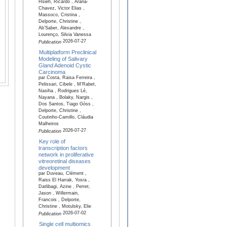
Hsieh, Ricardo , Arana-
Chavez, Victor Elias ,
Massoco, Cristina ,
Delporte, Christine ,
Ab’Saber, Alexandre ,
Lourenço, Silvia Vanessa
2026-07-27
Publication
Multiplatform Preclinical
Modeling of Salivary
Gland Adenoid Cystic
Carcinoma
par Costa, Raisa Ferreira ,
Pelissari, Cibele , M'Rabet,
Nasiha , Rodrigues Lé,
Nayana , Bolaky, Nargis ,
Dos Santos, Tiago Góss ,
Delporte, Christine ,
Coutinho-Camillo, Cláudia
Malheiros
2026-07-27
Publication
Key role of
transcription factors
network in proliferative
vitreoretinal diseases
development
par Duveau, Clément ,
Raiss El Harrak, Yosra ,
Datlibagi, Azine , Perret,
Jason , Willermain,
Francois , Delporte,
Christine , Motulsky, Elie
2026-07-02
Publication
Single cell multiomics