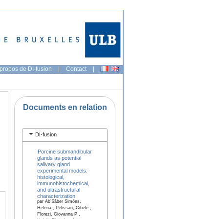
propos de DI-fusion
|
Contact
|
Documents en relation
DI-fusion
Porcine submandibular
glands as potential
salivary gland
experimental models:
histological,
immunohistochemical,
and ultrastructural
characterization
par Ab’Sáber Simões,
Helena , Pelissari, Cibele ,
Florezi, Giovanna P ,