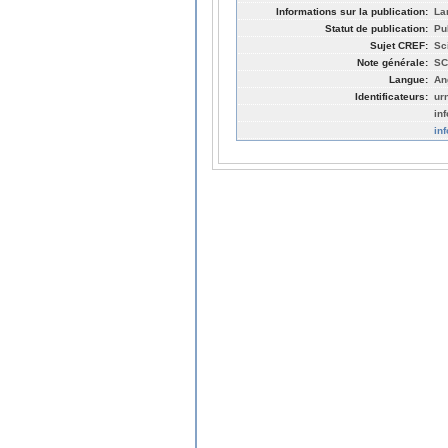
Informations sur la publication:
La
Statut de publication:
Pu
Sujet CREF:
Sc
Note générale:
SC
Langue:
An
Identificateurs:
ur
in
in