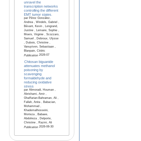
unravel the
transcription networks
controlling the different
EMT tumor states.
par Pérez González,
Andrea , Windels, Gabriel ,
Bévant, Kevin , Lengrand,
Justine , Lemaire, Sophie ,
Moers, Virginie , Scozzaro,
Samuel , Debroux, Ulysse
, Dubois, Christine ,
Vanuytven, Sebastiaan ,
Blanpain, Cédric
2026-07
Publication
Chitosan biguanide
attenuates methanol
poisoning by
scavenging
formaldehyde and
reducing oxidative
stress
par Alimoradi, Houman ,
Abrishami, Amir ,
Ghaffarian-Bahraman, Ali ,
Fallah, Anita , Babacian,
Mohammad ,
Khademalhosseini,
Morteza , Babaee,
Abdolreza , Delporte,
Christine , Razmi, Ali
2026-06-30
Publication