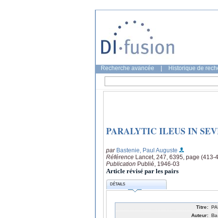
Recherche avancée
|
Historique de rec
PARALYTIC ILEUS IN S
par
Bastenie, Paul Auguste
Référence
Lancet, 247, 6395, page (413-
Publication
Publié, 1946-03
Article révisé par les pairs
DÉTAILS
Titre:
PA
Auteur:
Ba