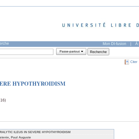
herche
Mon DI-fusion
|
À 
Passe-partout
Citer
EVERE HYPOTHYROIDISM
416)
RALYTIC ILEUS IN SEVERE HYPOTHYROIDISM
stenie, Paul Auguste