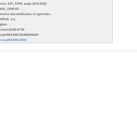
ncet, 247, 6395, page (413-416)
blié, 1946-03
iences bio-médicales et agricoles
OPUS: ar.j
glais
n:issn:0140-6736
fo:pii/S0140673646903649
fo:scp/0345513891