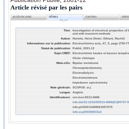
Article révisé par les pairs
ACCÈS EN LIGNE
DÉTAILS
CONTENU
STATI
Titre:
Investigation of electrical properties o
and with transient methods
Auteur:
Hurwitz, Heinz Dieter; Dibiani, Rachid
Informations sur la publication:
Electrochimica acta, 47, 5, page (759-7
Statut de publication:
Publié, 2001-12
Sujet CREF:
Electrochimie hautes et basses tempér
Génie chimique
Mots-clés:
Bipolar membrane
Chronopotentiometry
Electrodialysis
Electromembrane
Impedance spectrometry
Note générale:
SCOPUS: ar.j
Langue:
Anglais
Identificateurs:
urn:issn:0013-4686
info:doi/10.1016/S0013-4686(01)00757-5
info:pii/S0013468601007575
info:scp/0035803114