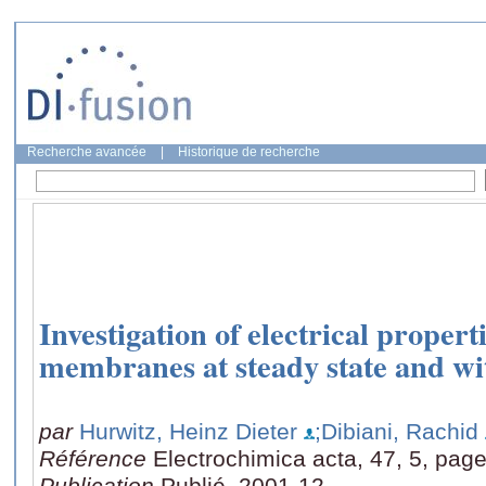
Recherche avancée
|
Historique de recherche
Investigation of electrical propert
membranes at steady state and wi
par
Hurwitz, Heinz Dieter
;Dibiani, Rachid
Référence
Electrochimica acta, 47, 5, pag
Publication
Publié, 2001-12