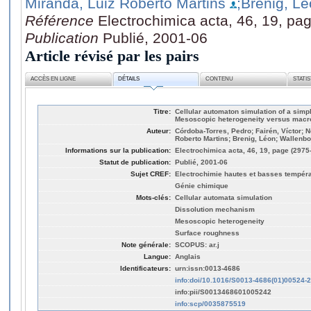
Miranda, Luiz Roberto Martins
;Brenig, L
Référence
Electrochimica acta, 46, 19, pa
Publication
Publié, 2001-06
Article révisé par les pairs
ACCÈS EN LIGNE
DÉTAILS
CONTENU
STATI
Titre:
Cellular automaton simulation of a sim
Mesoscopic heterogeneity versus macr
Auteur:
Córdoba-Torres, Pedro; Fairén, Víctor; N
Roberto Martins; Brenig, Léon; Wallenbo
Informations sur la publication:
Electrochimica acta, 46, 19, page (2975
Statut de publication:
Publié, 2001-06
Sujet CREF:
Electrochimie hautes et basses tempér
Génie chimique
Mots-clés:
Cellular automata simulation
Dissolution mechanism
Mesoscopic heterogeneity
Surface roughness
Note générale:
SCOPUS: ar.j
Langue:
Anglais
Identificateurs:
urn:issn:0013-4686
info:doi/10.1016/S0013-4686(01)00524-2
info:pii/S0013468601005242
info:scp/0035875519