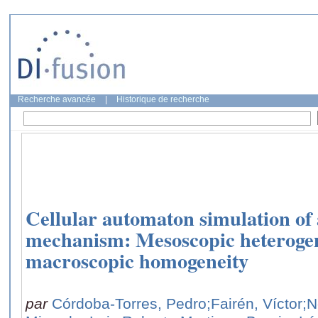
Recherche avancée
|
Historique de recherche
Cellular automaton simulation of 
mechanism: Mesoscopic heterogen
macroscopic homogeneity
par
Córdoba-Torres, Pedro
;Fairén, Víctor
;N