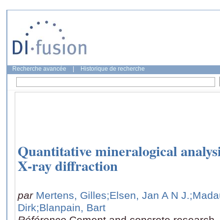
Recherche avancée
|
Historique de recherche
Quantitative mineralogical analysi
X-ray diffraction
par
Mertens, Gilles
;Elsen, Jan A N J.
;Madau
Dirk
;Blanpain, Bart
Référence
Cement and concrete research, 