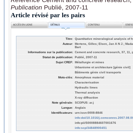
Publication
Publié, 2007-11
Article révisé par les pairs
ACCÈS EN LIGNE
DÉTAILS
CONTENU
STATI
Titre:
Quantitative mineralogical analysis of h
Auteur:
Mertens, Gilles; Elsen, Jan A N J.; Madau
Bart
Informations sur la publication:
Cement and concrete research, 37, 11, 
Statut de publication:
Publié, 2007-11
Sujet CREF:
Métallurgie et mines
Urbanisme et architecture [génie civil]
Bâtiments génie civil transports
Mots-clés:
Amorphous material
Characterisation
Hydraulic limes
Thermal analysis
X-ray diffraction
Note générale:
SCOPUS: ar.j
Langue:
Anglais
Identificateurs:
urn:issn:0008-8846
info:doi/10.1016/j.cemconres.2007.08.0
info:pii/S0008884607001676
info:scp/34848900451