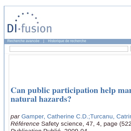
Recherche avancée
|
Historique de recherche
Can public participation help ma
natural hazards?
par
Gamper, Catherine C.D.
;Turcanu, Catri
Référence
Safety science, 47, 4, page (52
Publication
Publié, 2009-04