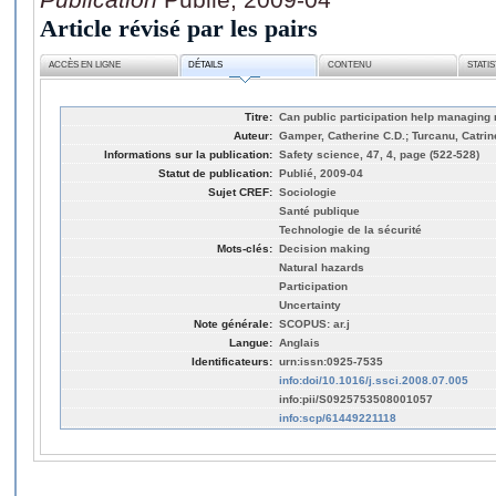
Article révisé par les pairs
ACCÈS EN LIGNE
DÉTAILS
CONTENU
STATI
Titre:
Can public participation help managing 
Auteur:
Gamper, Catherine C.D.; Turcanu, Catrin
Informations sur la publication:
Safety science, 47, 4, page (522-528)
Statut de publication:
Publié, 2009-04
Sujet CREF:
Sociologie
Santé publique
Technologie de la sécurité
Mots-clés:
Decision making
Natural hazards
Participation
Uncertainty
Note générale:
SCOPUS: ar.j
Langue:
Anglais
Identificateurs:
urn:issn:0925-7535
info:doi/10.1016/j.ssci.2008.07.005
info:pii/S0925753508001057
info:scp/61449221118