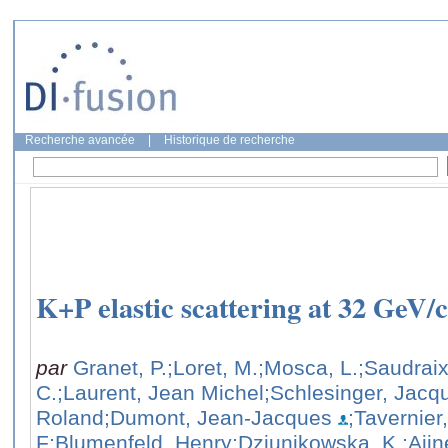
Recherche avancée
|
Historique de recherche
K+P elastic scattering at 32 GeV/c
par
Granet, P.
;Loret, M.
;Mosca, L.
;Saudraix
C.
;Laurent, Jean Michel
;Schlesinger, Jacq
Roland
;Dumont, Jean-Jacques
;Tavernier,
F
;Blumenfeld, Henry
;Dziunikowska, K.
;Ajin