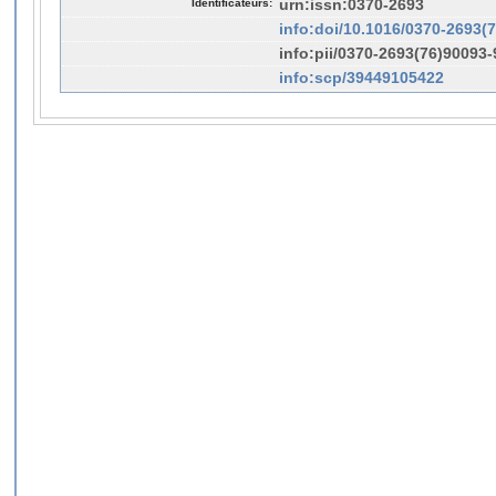
Identificateurs:
urn:issn:0370-2693
info:doi/10.1016/0370-2693(
info:pii/0370-2693(76)90093-
info:scp/39449105422