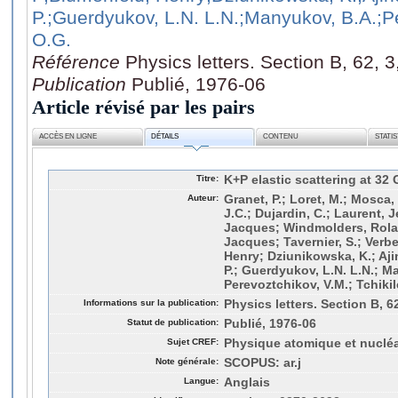
P.
;Guerdyukov, L.N. L.N.
;Manyukov, B.A.
;P
O.G.
Référence
Physics letters. Section B, 62, 
Publication
Publié, 1976-06
Article révisé par les pairs
ACCÈS EN LIGNE
DÉTAILS
CONTENU
STATI
Titre:
K+P elastic scattering at 32
Auteur:
Granet, P.; Loret, M.; Mosca,
J.C.; Dujardin, C.; Laurent, 
Jacques; Windmolders, Rola
Jacques; Tavernier, S.; Verb
Henry; Dziunikowska, K.; Ajin
P.; Guerdyukov, L.N. L.N.; M
Perevoztchikov, V.M.; Tchikil
Informations sur la publication:
Physics letters. Section B, 6
Statut de publication:
Publié, 1976-06
Sujet CREF:
Physique atomique et nucléa
Note générale:
SCOPUS: ar.j
Langue:
Anglais