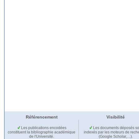
Référencement
Visibilité
Les publications encodées
Les documents déposés so
constituent la bibliographie académique
indexés par les moteurs de rech
de l'Université.
(Google Scholar,…).