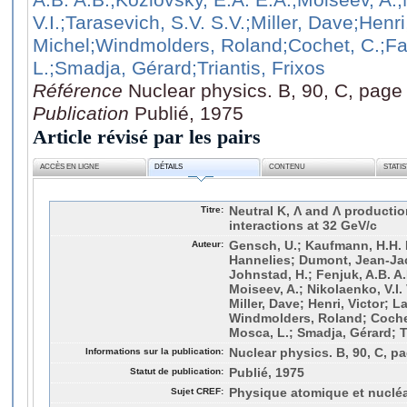
V.I.
;Tarasevich, S.V. S.V.
;Miller, Dave
;Henri
Michel
;Windmolders, Roland
;Cochet, C.
;Fa
L.
;Smadja, Gérard
;Triantis, Frixos
Référence
Nuclear physics. B, 90, C, page
Publication
Publié, 1975
Article révisé par les pairs
ACCÈS EN LIGNE
DÉTAILS
CONTENU
STATI
Titre:
Neutral K, Λ and Λ producti
interactions at 32 GeV/c
Auteur:
Gensch, U.; Kaufmann, H.H. 
Hannelies; Dumont, Jean-Jacq
Johnstad, H.; Fenjuk, A.B. A.
Moiseev, A.; Nikolaenko, V.I. V
Miller, Dave; Henri, Victor; 
Windmolders, Roland; Cochet,
Mosca, L.; Smadja, Gérard; Tr
Informations sur la publication:
Nuclear physics. B, 90, C, pa
Statut de publication:
Publié, 1975
Sujet CREF:
Physique atomique et nucléa