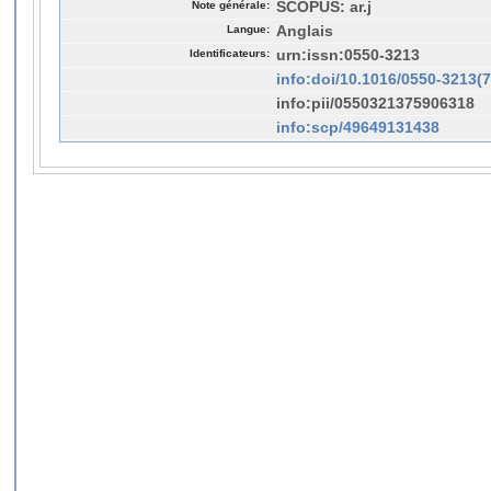
Note générale:
SCOPUS: ar.j
Langue:
Anglais
Identificateurs:
urn:issn:0550-3213
info:doi/10.1016/0550-3213(
info:pii/0550321375906318
info:scp/49649131438