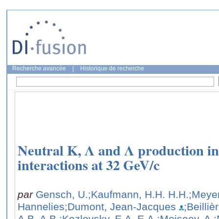
Recherche avancée
|
Historique de recherche
Neutral K, Λ and Λ production i
interactions at 32 GeV/c
par
Gensch, U.
;Kaufmann, H.H. H.H.
;Meyer
Hannelies
;Dumont, Jean-Jacques
;Beilliè
A.B. A.B.
;Kozlovsky, E.A. E.A.
;Moiseev, A.
;