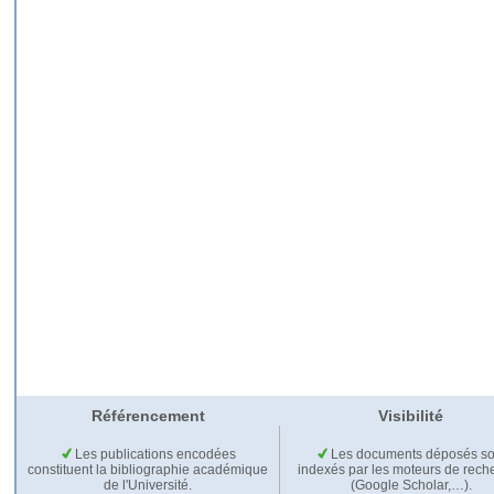
Référencement
Visibilité
Les publications encodées
Les documents déposés so
constituent la bibliographie académique
indexés par les moteurs de rech
de l'Université.
(Google Scholar,…).