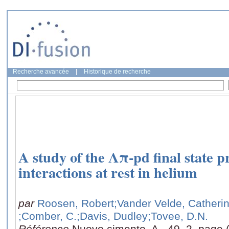
Recherche avancée
|
Historique de recherche
A study of the Λπ-pd final state 
interactions at rest in helium
par
Roosen, Robert
;Vander Velde, Catheri
;Comber, C.
;Davis, Dudley
;Tovee, D.N.
Référence
Nuovo cimento. A., 49, 2, page 