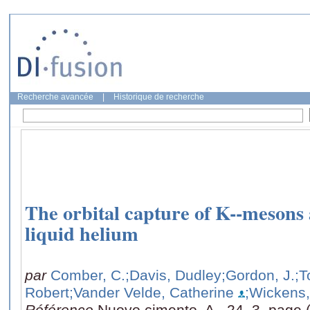
Recherche avancée
|
Historique de recherche
The orbital capture of K--mesons
liquid helium
par
Comber, C.
;Davis, Dudley
;Gordon, J.
;T
Robert
;Vander Velde, Catherine
;Wickens,
Référence
Nuovo cimento. A., 24, 3, page 