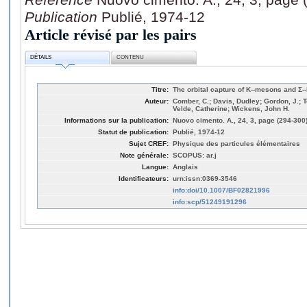
Publication
Publié, 1974-12
Article révisé par les pairs
DÉTAILS
CONTENU
Titre:
The orbital capture of K--mesons and Σ-
Auteur:
Comber, C.; Davis, Dudley; Gordon, J.; 
Velde, Catherine; Wickens, John H.
Informations sur la publication:
Nuovo cimento. A., 24, 3, page (294-300
Statut de publication:
Publié, 1974-12
Sujet CREF:
Physique des particules élémentaires
Note générale:
SCOPUS: ar.j
Langue:
Anglais
Identificateurs:
urn:issn:0369-3546
info:doi/10.1007/BF02821996
info:scp/51249191296